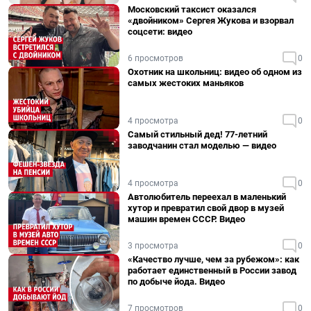
Московский таксист оказался
«двойником» Сергея Жукова и взорвал
соцсети: видео
6 просмотров
0
Охотник на школьниц: видео об одном из
самых жестоких маньяков
4 просмотра
0
Самый стильный дед! 77-летний
заводчанин стал моделью — видео
4 просмотра
0
Автолюбитель переехал в маленький
хутор и превратил свой двор в музей
машин времен СССР. Видео
3 просмотра
0
«Качество лучше, чем за рубежом»: как
работает единственный в России завод
по добыче йода. Видео
7 просмотров
0