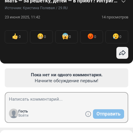
Мать — за решетку, детей — в приют? Интриги некровной родни прогремели на всю страну. Видео
Источник: 
Кристина Полевая / 29.RU
23 июня 2025, 11:42
14 просмотров
0
0
0
0
0
Пока нет ни одного комментария.
Начните обсуждение первым!
Гость
Отправить
Войти