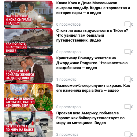
Клава Кока и Дима Масленников
сыграли свадьбу. Кадры с торжества и
история пары — в видео
0 просмотров
0
Стоит ли искать духовность в Тибете?
Что увидел там бывалый
путешественник. Видео
0 просмотров
0
Криштиану Роналду женится на
Джорджине Родригес. Что известно о
свадьбе века — видео
1 просмотр
0
Бизнесмен-блогер служит в храме. Как
его изменила вера в Бога — видео
0 просмотров
0
Проехал всю Америку, побывал в
Европе: как байкер путешествует по
миру на мотоцикле. Видео
2 просмотра
0