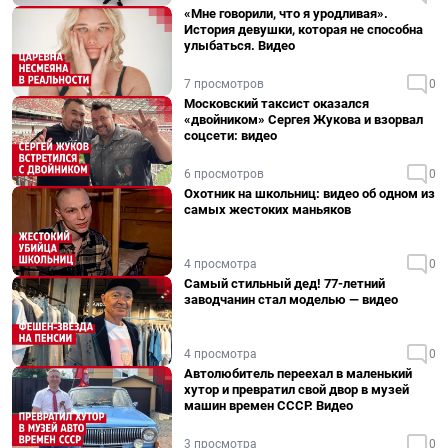
«Мне говорили, что я уродливая».
История девушки, которая не способна
улыбаться. Видео
7 просмотров
0
Московский таксист оказался
«двойником» Сергея Жукова и взорвал
соцсети: видео
6 просмотров
0
Охотник на школьниц: видео об одном из
самых жестоких маньяков
4 просмотра
0
Самый стильный дед! 77-летний
заводчанин стал моделью — видео
4 просмотра
0
Автолюбитель переехал в маленький
хутор и превратил свой двор в музей
машин времен СССР. Видео
3 просмотра
0