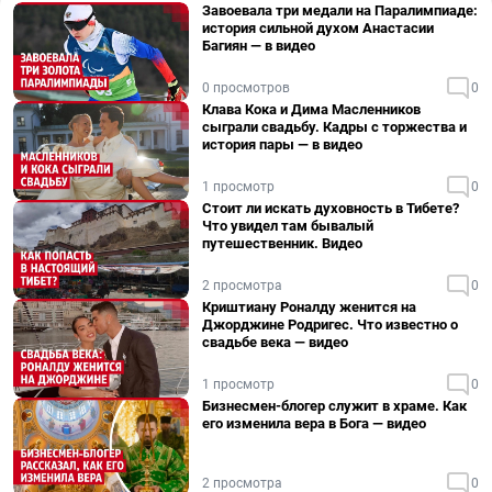
Завоевала три медали на Паралимпиаде:
история сильной духом Анастасии
Багиян — в видео
0 просмотров
0
Клава Кока и Дима Масленников
сыграли свадьбу. Кадры с торжества и
история пары — в видео
1 просмотр
0
Стоит ли искать духовность в Тибете?
Что увидел там бывалый
путешественник. Видео
2 просмотра
0
Криштиану Роналду женится на
Джорджине Родригес. Что известно о
свадьбе века — видео
1 просмотр
0
Бизнесмен-блогер служит в храме. Как
его изменила вера в Бога — видео
2 просмотра
0