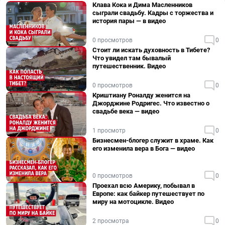
Клава Кока и Дима Масленников
сыграли свадьбу. Кадры с торжества и
история пары — в видео
0 просмотров
0
Стоит ли искать духовность в Тибете?
Что увидел там бывалый
путешественник. Видео
0 просмотров
0
Криштиану Роналду женится на
Джорджине Родригес. Что известно о
свадьбе века — видео
1 просмотр
0
Бизнесмен-блогер служит в храме. Как
его изменила вера в Бога — видео
0 просмотров
0
Проехал всю Америку, побывал в
Европе: как байкер путешествует по
миру на мотоцикле. Видео
2 просмотра
0