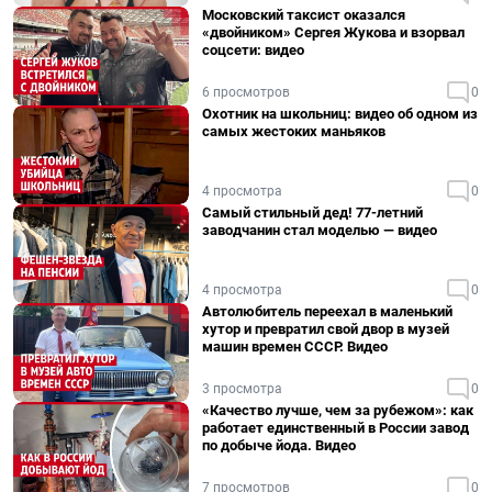
Московский таксист оказался
«двойником» Сергея Жукова и взорвал
соцсети: видео
6 просмотров
0
Охотник на школьниц: видео об одном из
самых жестоких маньяков
4 просмотра
0
Самый стильный дед! 77-летний
заводчанин стал моделью — видео
4 просмотра
0
Автолюбитель переехал в маленький
хутор и превратил свой двор в музей
машин времен СССР. Видео
3 просмотра
0
«Качество лучше, чем за рубежом»: как
работает единственный в России завод
по добыче йода. Видео
7 просмотров
0