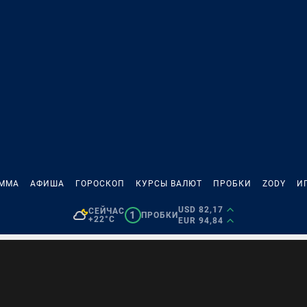
АММА
АФИША
ГОРОСКОП
КУРСЫ ВАЛЮТ
ПРОБКИ
ZODY
И
USD 82,17
СЕЙЧАС
1
ПРОБКИ
+22°C
EUR 94,84