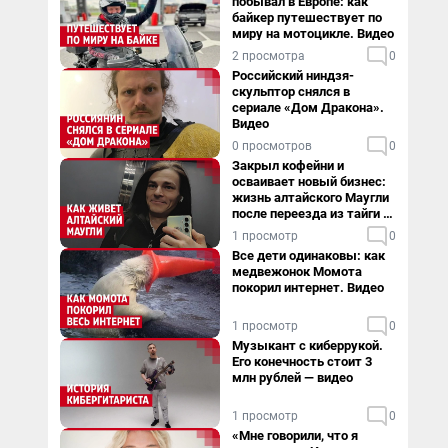
побывал в Европе: как
байкер путешествует по
миру на мотоцикле. Видео
2 просмотра
0
Российский ниндзя-
скульптор снялся в
сериале «Дом Дракона».
Видео
0 просмотров
0
Закрыл кофейни и
осваивает новый бизнес:
жизнь алтайского Маугли
после переезда из тайги в
столицу
1 просмотр
0
Все дети одинаковы: как
медвежонок Момота
покорил интернет. Видео
1 просмотр
0
Музыкант с киберрукой.
Его конечность стоит 3
млн рублей — видео
1 просмотр
0
«Мне говорили, что я