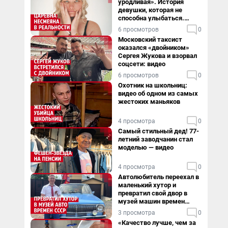
уродливая». История
девушки, которая не
способна улыбаться.
Видео
6 просмотров
0
Московский таксист
оказался «двойником»
Сергея Жукова и взорвал
соцсети: видео
6 просмотров
0
Охотник на школьниц:
видео об одном из самых
жестоких маньяков
4 просмотра
0
Самый стильный дед! 77-
летний заводчанин стал
моделью — видео
4 просмотра
0
Автолюбитель переехал в
маленький хутор и
превратил свой двор в
музей машин времен
СССР. Видео
3 просмотра
0
«Качество лучше, чем за