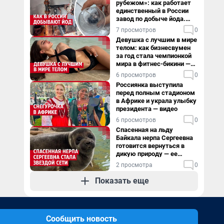
рубежом»: как работает
единственный в России
завод по добыче йода.
Видео
7 просмотров
0
Девушка с лучшим в мире
телом: как бизнесвумен
за год стала чемпионкой
мира в фитнес-бикини —
видео
6 просмотров
0
Россиянка выступила
перед полным стадионом
в Африке и украла улыбку
президента — видео
6 просмотров
0
Спасенная на льду
Байкала нерпа Сергеевна
готовится вернуться в
дикую природу — ее
видеоистория
2 просмотра
0
Показать еще
Сообщить новость