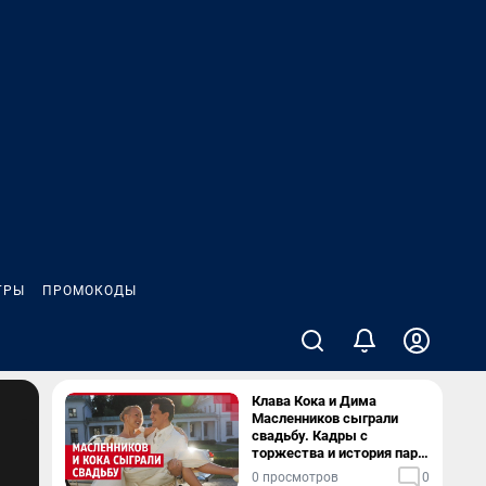
ГРЫ
ПРОМОКОДЫ
Клава Кока и Дима
Масленников сыграли
свадьбу. Кадры с
торжества и история пары
— в видео
0 просмотров
0