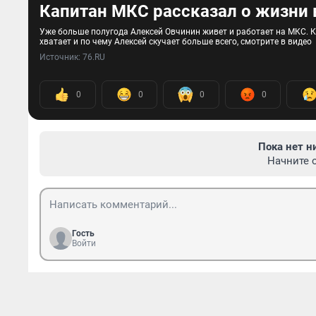
Капитан МКС рассказал о жизни 
Уже больше полугода Алексей Овчинин живет и работает на МКС. К
хватает и по чему Алексей скучает больше всего, смотрите в видео
Источник: 
76.RU
0
0
0
0
Пока нет н
Начните 
Гость
Войти