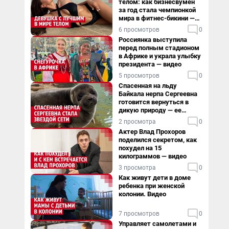
телом: как бизнесвумен
за год стала чемпионкой
мира в фитнес-бикини —
видео
6 просмотров
0
Россиянка выступила
перед полным стадионом
в Африке и украла улыбку
президента — видео
5 просмотров
0
Спасенная на льду
Байкала нерпа Сергеевна
готовится вернуться в
дикую природу — ее
видеоистория
2 просмотра
0
Актер Влад Прохоров
поделился секретом, как
похудел на 15
килограммов — видео
3 просмотра
0
Как живут дети в доме
ребенка при женской
колонии. Видео
7 просмотров
0
Управляет самолетами и