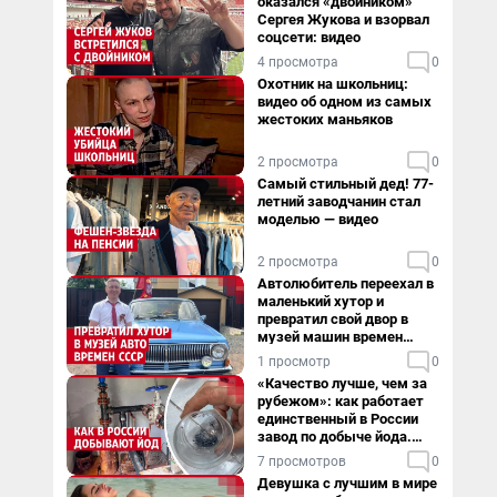
оказался «двойником»
Сергея Жукова и взорвал
соцсети: видео
4 просмотра
0
Охотник на школьниц:
видео об одном из самых
жестоких маньяков
2 просмотра
0
Самый стильный дед! 77-
летний заводчанин стал
моделью — видео
2 просмотра
0
Автолюбитель переехал в
маленький хутор и
превратил свой двор в
музей машин времен
СССР. Видео
1 просмотр
0
«Качество лучше, чем за
рубежом»: как работает
единственный в России
завод по добыче йода.
Видео
7 просмотров
0
Девушка с лучшим в мире