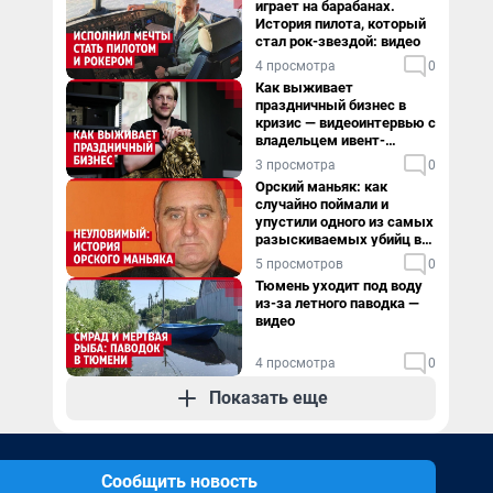
играет на барабанах.
История пилота, который
стал рок-звездой: видео
4 просмотра
0
Как выживает
праздничный бизнес в
кризис — видеоинтервью с
владельцем ивент-
агентства
3 просмотра
0
Орский маньяк: как
случайно поймали и
упустили одного из самых
разыскиваемых убийц в
России. Видео
5 просмотров
0
Тюмень уходит под воду
из-за летного паводка —
видео
4 просмотра
0
Показать еще
Сообщить новость