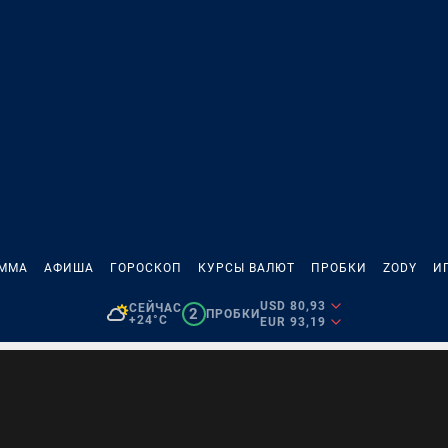
АММА
АФИША
ГОРОСКОП
КУРСЫ ВАЛЮТ
ПРОБКИ
ZODY
И
USD 80,93
СЕЙЧАС
2
ПРОБКИ
+24°C
EUR 93,19