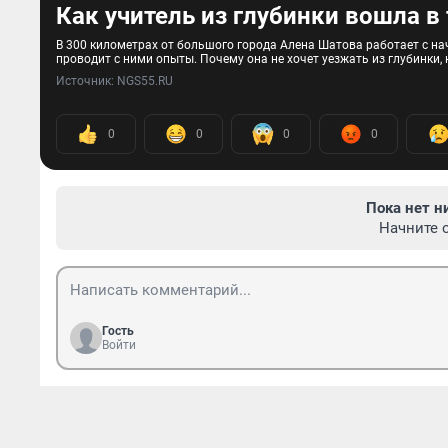
Как учитель из глубинки вошла в 
В 300 километрах от большого города Алена Шатова работает с на
проводит с ними опыты. Почему она не хочет уезжать из глубинки,
Источник: 
NGS55.RU
0
0
0
0
Пока нет н
Начните 
Гость
Войти