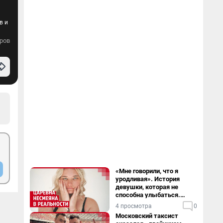
в и
ров
«Мне говорили, что я
уродливая». История
девушки, которая не
способна улыбаться.
Видео
4 просмотра
0
Московский таксист