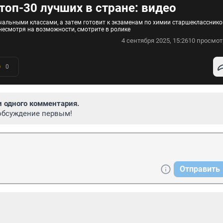
топ-30 лучших в стране: видео
чальными классами, а затем готовит к экзаменам по химии старшекласснико
 несмотря на возможности, смотрите в ролике
4 сентября 2025, 15:26
10 просмот
0
и одного комментария.
обсуждение первым!
Отправить