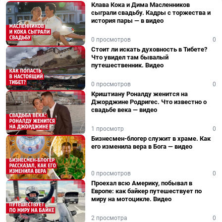
Клава Кока и Дима Масленников
сыграли свадьбу. Кадры с торжества и
история пары — в видео
0 просмотров
0
Стоит ли искать духовность в Тибете?
Что увидел там бывалый
путешественник. Видео
0 просмотров
0
Криштиану Роналду женится на
Джорджине Родригес. Что известно о
свадьбе века — видео
1 просмотр
0
Бизнесмен-блогер служит в храме. Как
его изменила вера в Бога — видео
0 просмотров
0
Проехал всю Америку, побывал в
Европе: как байкер путешествует по
миру на мотоцикле. Видео
2 просмотра
0