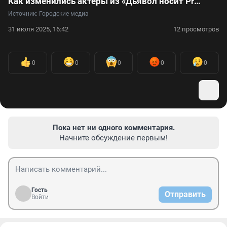
Как изменились актеры из «Дьявол носит Prada» и когда ждать вторую часть картины: видео
Источник: 
Городские медиа
31 июля 2025, 16:42
12 просмотров
0
0
0
0
0
Пока нет ни одного комментария.
Начните обсуждение первым!
Гость
Отправить
Войти