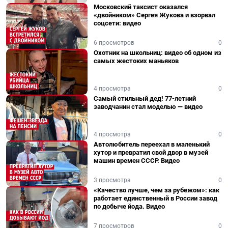
Московский таксист оказался
«двойником» Сергея Жукова и взорвал
соцсети: видео
6 просмотров
0
Охотник на школьниц: видео об одном из
самых жестоких маньяков
4 просмотра
0
Самый стильный дед! 77-летний
заводчанин стал моделью — видео
4 просмотра
0
Автолюбитель переехал в маленький
хутор и превратил свой двор в музей
машин времен СССР. Видео
3 просмотра
0
«Качество лучше, чем за рубежом»: как
работает единственный в России завод
по добыче йода. Видео
7 просмотров
0