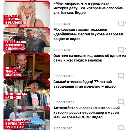
«Мне говорили, что я уродливая».
История девушки, которая не способна
улыбаться. Видео
4 просмотра
0
Московский таксист оказался
«двойником» Сергея Жукова и взорвал
соцсети: видео
4 просмотра
0
Охотник на школьниц: видео об одном из
самых жестоких маньяков
3 просмотра
0
Самый стильный дед! 77-летний
заводчанин стал моделью — видео
3 просмотра
0
Автолюбитель переехал в маленький
хутор и превратил свой двор в музей
машин времен СССР. Видео
1 просмотр
0