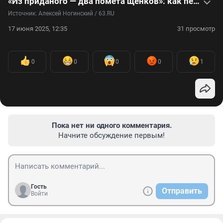
«Из приданого — два помёта щенков»: как пела и плясала первая собачья свадьба — фото и видео
Источник: 
Алексей Ногинский / 63.RU
17 июня 2025, 12:35
31 просмотр
0
0
0
0
1
Пока нет ни одного комментария.
Начните обсуждение первым!
Гость
Отправить
Войти