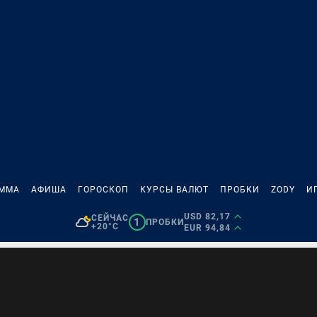
АММА
АФИША
ГОРОСКОП
КУРСЫ ВАЛЮТ
ПРОБКИ
ZODY
И
USD 82,17
СЕЙЧАС
1
ПРОБКИ
+20°C
EUR 94,84