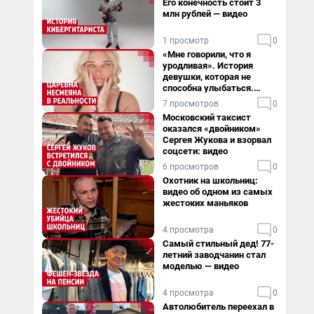
Его конечность стоит 3
млн рублей — видео
1 просмотр
0
«Мне говорили, что я
уродливая». История
девушки, которая не
способна улыбаться.
Видео
7 просмотров
0
Московский таксист
оказался «двойником»
Сергея Жукова и взорвал
соцсети: видео
6 просмотров
0
Охотник на школьниц:
видео об одном из самых
жестоких маньяков
4 просмотра
0
Самый стильный дед! 77-
летний заводчанин стал
моделью — видео
4 просмотра
0
Автолюбитель переехал в