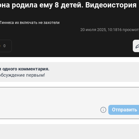
она родила ему 8 детей. Видеоистория
 Гиннеса их включать не захотели
20 июля 2025, 10:18
16 просмот
0
и одного комментария.
обсуждение первым!
Отправить