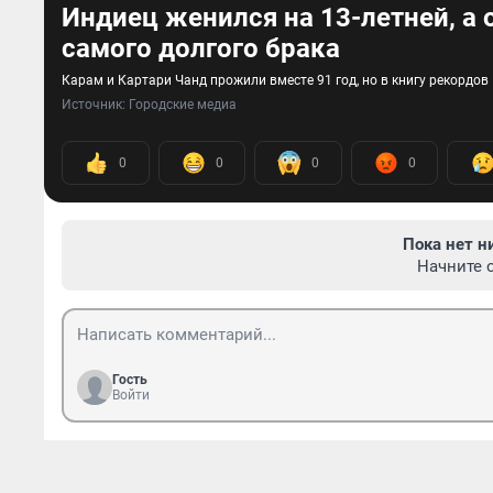
Индиец женился на 13-летней, а 
самого долгого брака
Карам и Картари Чанд прожили вместе 91 год, но в книгу рекордов
Источник: 
Городские медиа
0
0
0
0
Пока нет н
Начните 
Гость
Войти