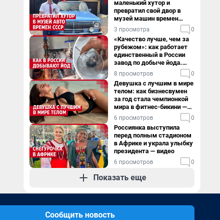
маленький хутор и
превратил свой двор в
музей машин времен
СССР. Видео
3 просмотра
0
«Качество лучше, чем за
рубежом»: как работает
единственный в России
завод по добыче йода.
Видео
8 просмотров
0
Девушка с лучшим в мире
телом: как бизнесвумен
за год стала чемпионкой
мира в фитнес-бикини —
видео
6 просмотров
0
Россиянка выступила
перед полным стадионом
в Африке и украла улыбку
президента — видео
6 просмотров
0
Показать еще
Сообщить новость