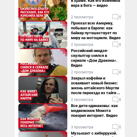
в храме. Как его изменила
вера в Бога — видео
2 просмотра
0
Проехал всю Америку,
побывал в Европе: как
байкер путешествует по
миру на мотоцикле. Видео
2 просмотра
0
Российский ниндзя-
скульптор снялся в
сериале «Дом Дракона».
Видео
2 просмотра
0
Закрыл кофейни и
осваивает новый бизнес:
жизнь алтайского Маугли
после переезда из тайги в
столицу
2 просмотра
0
Все дети одинаковы: как
медвежонок Момота
покорил интернет. Видео
3 просмотра
0
Музыкант с киберрукой.