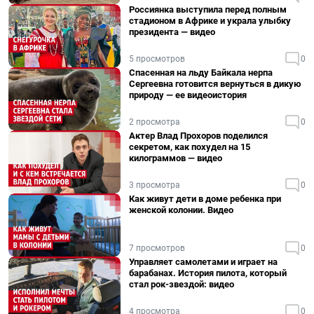
Россиянка выступила перед полным
стадионом в Африке и украла улыбку
президента — видео
5 просмотров
0
Спасенная на льду Байкала нерпа
Сергеевна готовится вернуться в дикую
природу — ее видеоистория
2 просмотра
0
Актер Влад Прохоров поделился
секретом, как похудел на 15
килограммов — видео
3 просмотра
0
Как живут дети в доме ребенка при
женской колонии. Видео
7 просмотров
0
Управляет самолетами и играет на
барабанах. История пилота, который
стал рок-звездой: видео
4 просмотра
0