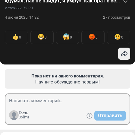
«Думал, нас не найдут, я умру»: как брат с сестрой выживали в лесу. Видео
Источник: 
72.RU
4 июня 2025, 14:32
27 просмотров
0
0
0
0
0
Пока нет ни одного комментария.
Начните обсуждение первым!
Гость
Отправить
Войти