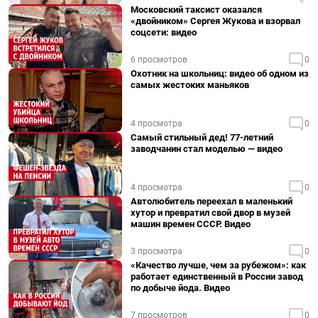
Московский таксист оказался
«двойником» Сергея Жукова и взорвал
соцсети: видео
6 просмотров
0
Охотник на школьниц: видео об одном из
самых жестоких маньяков
4 просмотра
0
Самый стильный дед! 77-летний
заводчанин стал моделью — видео
4 просмотра
0
Автолюбитель переехал в маленький
хутор и превратил свой двор в музей
машин времен СССР. Видео
3 просмотра
0
«Качество лучше, чем за рубежом»: как
работает единственный в России завод
по добыче йода. Видео
7 просмотров
0