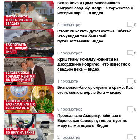
Клава Кока и Дима Масленников
сыграли свадьбу. Кадры с торжества и
история пары — в видео
0 просмотров
0
Стоит ли искать духовность в Тибете?
Что увидел там бывалый
путешественник. Видео
0 просмотров
0
Криштиану Роналду женится на
Джорджине Родригес. Что известно о
свадьбе века — видео
1 просмотр
0
Бизнесмен-блогер служит в храме. Как
его изменила вера в Бога — видео
0 просмотров
0
Проехал всю Америку, побывал в
Европе: как байкер путешествует по
миру на мотоцикле. Видео
2 просмотра
0