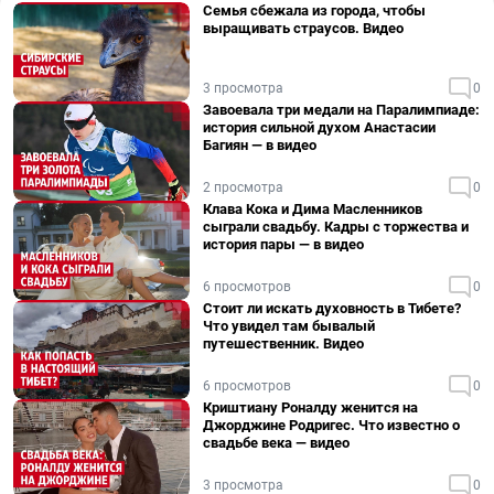
Семья сбежала из города, чтобы
выращивать страусов. Видео
3 просмотра
0
Завоевала три медали на Паралимпиаде:
история сильной духом Анастасии
Багиян — в видео
2 просмотра
0
Клава Кока и Дима Масленников
сыграли свадьбу. Кадры с торжества и
история пары — в видео
6 просмотров
0
Стоит ли искать духовность в Тибете?
Что увидел там бывалый
путешественник. Видео
6 просмотров
0
Криштиану Роналду женится на
Джорджине Родригес. Что известно о
свадьбе века — видео
3 просмотра
0