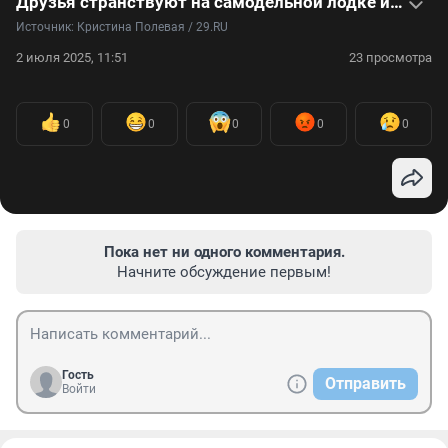
Друзья странствуют на самодельной лодке из прошлого — видео
Источник: 
Кристина Полевая / 29.RU
2 июля 2025, 11:51
23 просмотра
0
0
0
0
0
Пока нет ни одного комментария.
Начните обсуждение первым!
Гость
Отправить
Войти