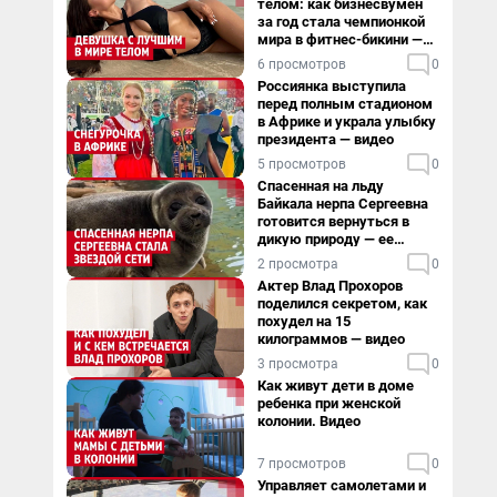
телом: как бизнесвумен
за год стала чемпионкой
мира в фитнес-бикини —
видео
6 просмотров
0
Россиянка выступила
перед полным стадионом
в Африке и украла улыбку
президента — видео
5 просмотров
0
Спасенная на льду
Байкала нерпа Сергеевна
готовится вернуться в
дикую природу — ее
видеоистория
2 просмотра
0
Актер Влад Прохоров
поделился секретом, как
похудел на 15
килограммов — видео
3 просмотра
0
Как живут дети в доме
ребенка при женской
колонии. Видео
7 просмотров
0
Управляет самолетами и