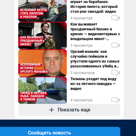
играет на барабанах.
История пилота, который
стал рок-звездой: видео
4 просмотра
0
Как выживает
праздничный бизнес в
кризис — видеоинтервью с
владельцем ивент-
агентства
3 просмотра
0
Орский маньяк: как
случайно поймали и
упустили одного из самых
разыскиваемых убийц в
России. Видео
5 просмотров
0
Тюмень уходит под воду
из-за летного паводка —
видео
4 просмотра
0
Показать еще
Сообщить новость