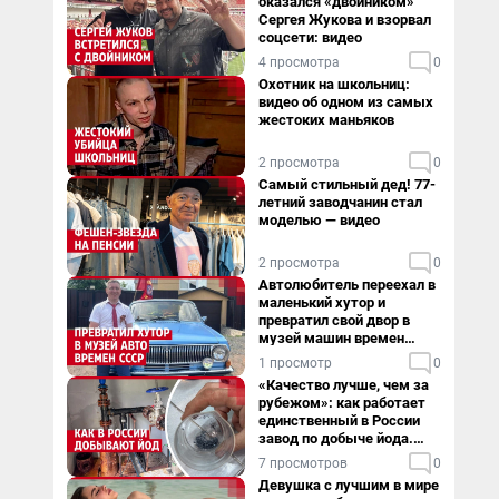
оказался «двойником»
Сергея Жукова и взорвал
соцсети: видео
4 просмотра
0
Охотник на школьниц:
видео об одном из самых
жестоких маньяков
2 просмотра
0
Самый стильный дед! 77-
летний заводчанин стал
моделью — видео
2 просмотра
0
Автолюбитель переехал в
маленький хутор и
превратил свой двор в
музей машин времен
СССР. Видео
1 просмотр
0
«Качество лучше, чем за
рубежом»: как работает
единственный в России
завод по добыче йода.
Видео
7 просмотров
0
Девушка с лучшим в мире