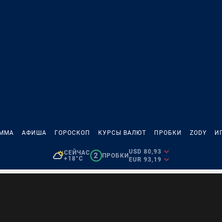
АММА
АФИША
ГОРОСКОП
КУРСЫ ВАЛЮТ
ПРОБКИ
ZODY
И
USD 80,93
СЕЙЧАС
2
ПРОБКИ
+18°C
EUR 93,19