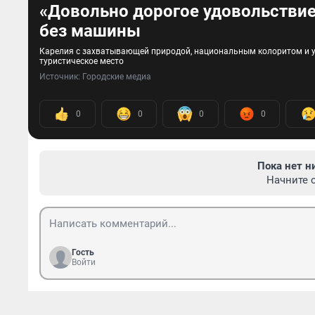
«Довольно дорогое удовольствие»
без машины
Карелия с захватывающей природой, национальным колоритом и 
туристическое место
Источник: 
Городские медиа
0
0
0
0
Пока нет н
Начните 
Гость
Войти