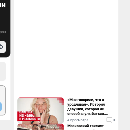
ии
ров
«Мне говорили, что я
уродливая». История
девушки, которая не
способна улыбаться.
Видео
4 просмотра
0
Московский таксист