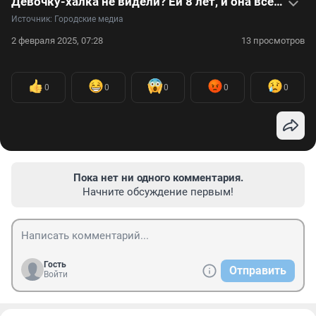
Девочку-халка не видели? Ей 8 лет, и она всё детство пропадает в спортзале — видео
Источник: 
Городские медиа
2 февраля 2025, 07:28
13 просмотров
0
0
0
0
0
Пока нет ни одного комментария.
Начните обсуждение первым!
Гость
Отправить
Войти