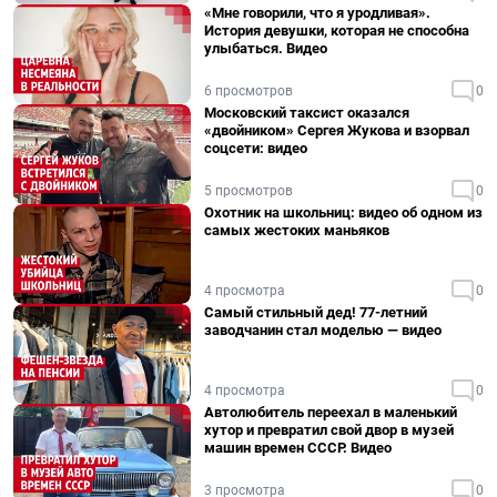
«Мне говорили, что я уродливая».
История девушки, которая не способна
улыбаться. Видео
6 просмотров
0
Московский таксист оказался
«двойником» Сергея Жукова и взорвал
соцсети: видео
5 просмотров
0
Охотник на школьниц: видео об одном из
самых жестоких маньяков
4 просмотра
0
Самый стильный дед! 77-летний
заводчанин стал моделью — видео
4 просмотра
0
Автолюбитель переехал в маленький
хутор и превратил свой двор в музей
машин времен СССР. Видео
3 просмотра
0