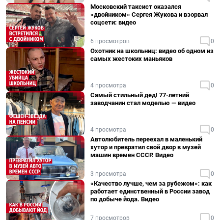
Московский таксист оказался
«двойником» Сергея Жукова и взорвал
соцсети: видео
6 просмотров
0
Охотник на школьниц: видео об одном из
самых жестоких маньяков
4 просмотра
0
Самый стильный дед! 77-летний
заводчанин стал моделью — видео
4 просмотра
0
Автолюбитель переехал в маленький
хутор и превратил свой двор в музей
машин времен СССР. Видео
3 просмотра
0
«Качество лучше, чем за рубежом»: как
работает единственный в России завод
по добыче йода. Видео
7 просмотров
0