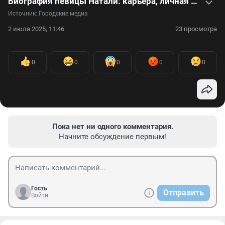
Биография певицы Натали: карьера, личная жизнь, дети и смерть мужа. Видео
Источник: 
Городские медиа
2 июля 2025, 11:46
23 просмотра
0
0
0
0
0
Пока нет ни одного комментария.
Начните обсуждение первым!
Гость
Отправить
Войти