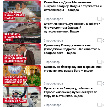
Клава Кока и Дима Масленников
сыграли свадьбу. Кадры с торжества и
история пары — в видео
0 просмотров
0
Стоит ли искать духовность в Тибете?
Что увидел там бывалый
путешественник. Видео
0 просмотров
0
Криштиану Роналду женится на
Джорджине Родригес. Что известно о
свадьбе века — видео
1 просмотр
0
Бизнесмен-блогер служит в храме. Как
его изменила вера в Бога — видео
0 просмотров
0
Проехал всю Америку, побывал в
Европе: как байкер путешествует по
миру на мотоцикле. Видео
2 просмотра
0