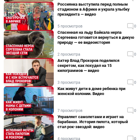
Россиянка выступила перед полным
стадионом в Африке и украла улыбку
президента — видео
5 просмотров
0
Спасенная на льду Байкала нерпа
Сергеевна готовится вернуться в дикую
природу — ее видеоистория
2 просмотра
0
Актер Влад Прохоров поделился
секретом, как похудел на 15
килограммов — видео
3 просмотра
0
Как живут дети в доме ребенка при
женской колонии. Видео
7 просмотров
0
Управляет самолетами и играет на
барабанах. История пилота, который
стал рок-звездой: видео
4 просмотра
0