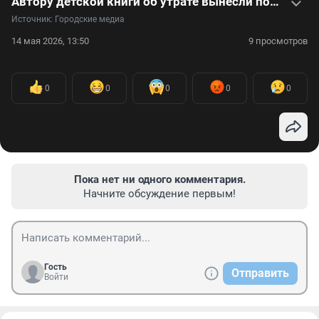
Автору детской книги об утрате вынесли пожизненный приговор за убийство мужа. Видео
Источник: 
Городские медиа
14 мая 2026, 13:50
9 просмотров
0
0
0
0
0
Пока нет ни одного комментария.
Начните обсуждение первым!
Гость
Отправить
Войти