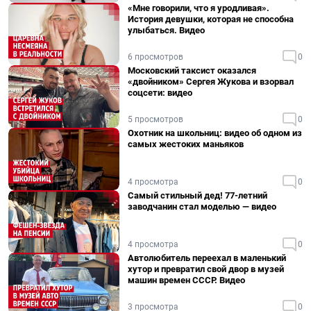
«Мне говорили, что я уродливая».
История девушки, которая не способна
улыбаться. Видео
6 просмотров
0
Московский таксист оказался
«двойником» Сергея Жукова и взорвал
соцсети: видео
5 просмотров
0
Охотник на школьниц: видео об одном из
самых жестоких маньяков
4 просмотра
0
Самый стильный дед! 77-летний
заводчанин стал моделью — видео
4 просмотра
0
Автолюбитель переехал в маленький
хутор и превратил свой двор в музей
машин времен СССР. Видео
3 просмотра
0