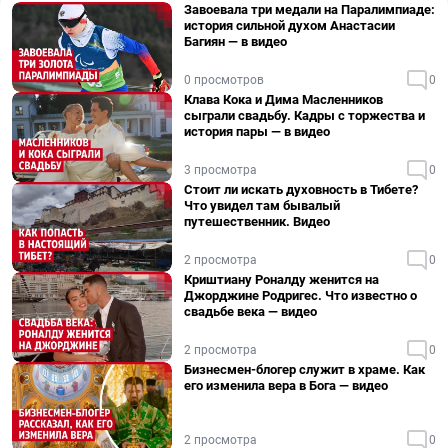
Завоевала три медали на Паралимпиаде:
история сильной духом Анастасии
Багиян — в видео
0 просмотров
0
Клава Кока и Дима Масленников
сыграли свадьбу. Кадры с торжества и
история пары — в видео
3 просмотра
0
Стоит ли искать духовность в Тибете?
Что увидел там бывалый
путешественник. Видео
2 просмотра
0
Криштиану Роналду женится на
Джорджине Родригес. Что известно о
свадьбе века — видео
2 просмотра
0
Бизнесмен-блогер служит в храме. Как
его изменила вера в Бога — видео
2 просмотра
0