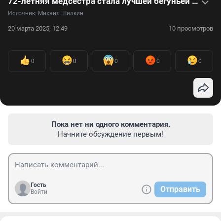
72-летняя медсестра стала лучшей бегуньей России в своем возрасте. Видеоинтервью
Источник: 
Михаил Шилкин
20 марта 2025, 12:49
10 просмотров
0
0
0
0
0
Пока нет ни одного комментария.
Начните обсуждение первым!
Гость
Отправить
Войти