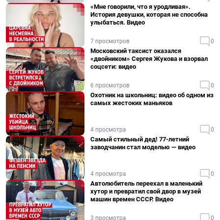
«Мне говорили, что я уродливая».
История девушки, которая не способна
улыбаться. Видео
7 просмотров
0
Московский таксист оказался
«двойником» Сергея Жукова и взорвал
соцсети: видео
6 просмотров
0
Охотник на школьниц: видео об одном из
самых жестоких маньяков
4 просмотра
0
Самый стильный дед! 77-летний
заводчанин стал моделью — видео
4 просмотра
0
Автолюбитель переехал в маленький
хутор и превратил свой двор в музей
машин времен СССР. Видео
3 просмотра
0