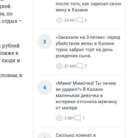
после того, как зарезал свою
дней.
жену в Казани
а, по
а отдых —
24 661
2
«Заказали на 3-летие»: перед
3
убийством жены в Казани
ч рублей
турок забрал торт на день
 ближе к
рождения сына
у люди и
21 689
7
 словам, в
«Мама! Мамочка! Ты зачем
4
ее ударил?» В Казани
.
маленькая девочка в
истерике отгоняла мужчину
от матери
3 881
1
Сколько комнат и