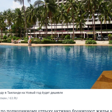
оду в Таиланде на Новый год будет дешевле
кин / 63.RU
по полноценному отдыху активно бронируют жилье 