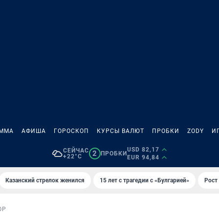
АММА
АФИША
ГОРОСКОП
КУРСЫ ВАЛЮТ
ПРОБКИ
ZODY
И
USD 82,17
СЕЙЧАС
2
ПРОБКИ
+22°C
EUR 94,84
Казанский стрелок женился
15 лет с трагедии с «Булгарией»
Рост 
ОР