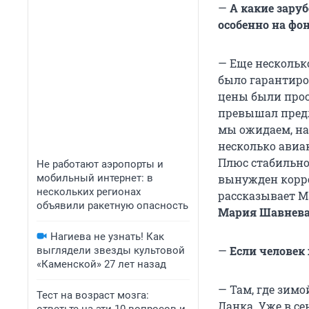
—
А какие зару
особенно на фо
— Еще нескольк
было гарантиро
цены были прос
превышал предл
мы ожидаем, на
несколько авиа
Плюс стабильно
Не работают аэропорты и
мобильный интернет: в
вынужден корре
нескольких регионах
рассказывает MS
объявили ракетную опасность
Мария Шавнев
Нагиева не узнать! Как
—
Если человек 
выглядели звезды культовой
«Каменской» 27 лет назад
— Там, где зимо
Тест на возраст мозга:
Ланка. Уже в се