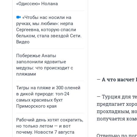
«Одиссею» Нолана
«Чтобы нас носили на
ручках, мы любим»: нерпа
Сергеевна, которую спасли
бельком, стала звездой Сети.
Видео
Побережье Анапы
заполонили ядовитые
медузы: что происходит с
пляжами
—
А что насчет 
Тигры на пляже и 300 оленей
в дикой природе: топ-24
— Турция для т
самых красивых бухт
предлагает хоро
Приморского края
прохладным, но
получается ко
Рабочий день хотят сократить,
но только летом — и вот
почему. Новости 7 августа
Отдельно по по