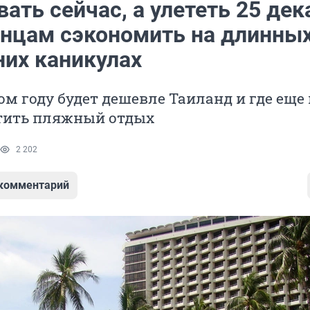
ать сейчас, а улететь 25 дек
анцам сэкономить на длинны
них каникулах
ом году будет дешевле Таиланд и где ещ
атить пляжный отдых
2 202
 комментарий