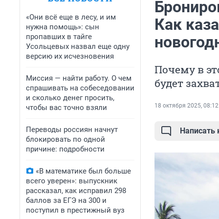
Брониров
«Они всё еще в лесу, и им
Как каз
нужна помощь»: сын
пропавших в тайге
новогод
Усольцевых назвал еще одну
версию их исчезновения
Почему в эт
Миссия — найти работу. О чем
будет захв
спрашивать на собеседовании
и сколько денег просить,
18 октября 2025, 08:12
чтобы вас точно взяли
Переводы россиян начнут
Написать
блокировать по одной
причине: подробности
«В математике был больше
всего уверен»: выпускник
рассказал, как исправил 298
баллов за ЕГЭ на 300 и
поступил в престижный вуз