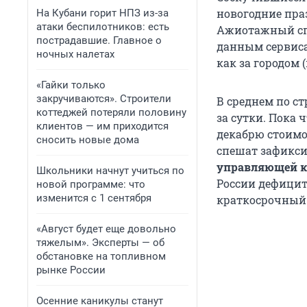
новогодние праз
На Кубани горит НПЗ из-за
атаки беспилотников: есть
Ажиотажный спро
пострадавшие. Главное о
данным сервиса
ночных налетах
как за городом 
«Гайки только
закручиваются». Строители
В среднем по с
коттеджей потеряли половину
за сутки. Пока 
клиентов — им приходится
декабрю стоимо
сносить новые дома
спешат зафикси
управляющей к
Школьники начнут учиться по
России дефицит
новой программе: что
изменится с 1 сентября
краткосрочный 
«Август будет еще довольно
тяжелым». Эксперты — об
обстановке на топливном
рынке России
Осенние каникулы станут