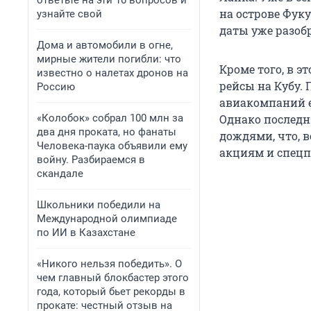
ответьте на эти 10 вопросов и
на острове Фуку
узнайте свой
даты уже разоб
Дома и автомобили в огне,
мирные жители погибли: что
Кроме того, в э
известно о налетах дронов на
рейсы на Кубу. 
Россию
авиакомпаний е
«Колобок» собрал 100 млн за
Однако последн
два дня проката, но фанаты
дождями, что, 
Человека-паука объявили ему
акциям и спецп
войну. Разбираемся в
скандале
Школьники победили на
Международной олимпиаде
по ИИ в Казахстане
«Никого нельзя победить». О
чем главный блокбастер этого
года, который бьет рекорды в
прокате: честный отзыв на