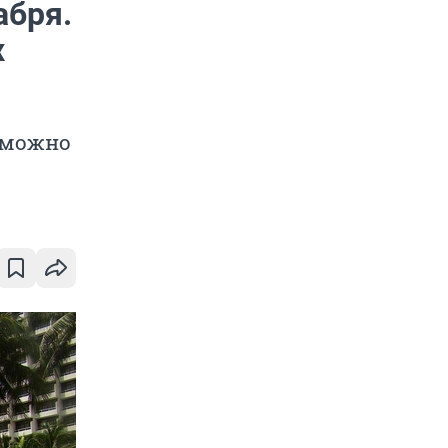
абря.
х
е можно