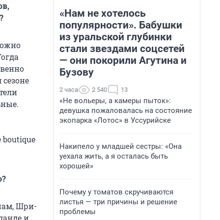
ов,
«Нам не хотелось
?
популярности». Бабушки
из уральской глубинки
можно
стали звездами соцсетей
Тогда
— они покорили Агутина и
твенно
Бузову
 сезоне
2 часа
2 540
13
тели
«Не вольеры, а камеры пыток»:
ьные.
девушка пожаловалась на состояние
экопарка «Лотос» в Уссурийске
 boutique
Накипело у младшей сестры: «Она
уехала жить, а я осталась быть
хорошей»
о?
Почему у томатов скручиваются
листья — три причины и решение
нам, Шри-
проблемы
ланде и