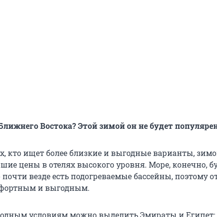
Ближнего Востока? Этой зимой он не будет популяре
ех, кто ищет более близкие и выгодные варианты, зим
шие цены в отелях высокого уровня. Море, конечно, б
 почти везде есть подогреваемые бассейны, поэтому о
мфортным и выгодным.
годным условиям можно выделить Эмираты и Египет: 