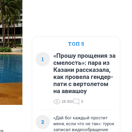
ТОП 5
«Прошу прощения за
1
смелость»: пара из
Казани рассказала,
как провела гендер-
пати с вертолетом
на авиашоу
28 303
3
«Дай бог каждый простит
2
меня, если что не так»: турок
записал видеообращение
на