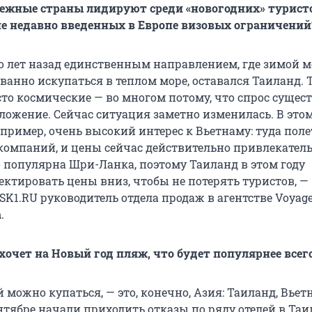
бежные страны лидируют среди «новогодних» турист
не недавно введенных в Европе визовых ограничений
о лет назад единственным направлением, где зимой 
ванно искупаться в теплом море, оставался Таиланд. 
то космические — во многом потому, что спрос сущес
ожение. Сейчас ситуация заметно изменилась. В этом
пример, очень высокий интерес к Вьетнаму: туда поле
компаний, и цены сейчас действительно привлекател
 популярна Шри-Ланка, поэтому Таиланд в этом году
ктировать цены вниз, чтобы не потерять туристов, —
K1.RU руководитель отдела продаж в агентстве Voyage
а
.
хочет на Новый год пляж, что будет популярнее всег
й можно купаться, — это, конечно, Азия: Таиланд, Вьет
нтябре начали приходить отказы по ряду отелей в Таи