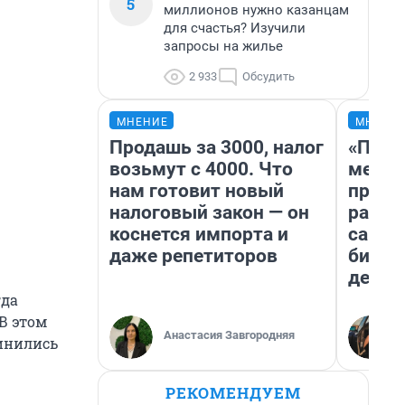
5
миллионов нужно казанцам
для счастья? Изучили
запросы на жилье
2 933
Обсудить
МНЕНИЕ
МНЕНИ
Продашь за 3000, налог
«Поку
возьмут с 4000. Что
мешке
нам готовит новый
предп
налоговый закон — он
расска
коснется импорта и
самом
даже репетиторов
бизне
дешев
гда
В этом
Анастасия Завгородняя
динились
РЕКОМЕНДУЕМ