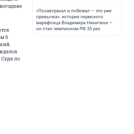
овогодние
«Позавтракал и побежал — это уже
привычка»: история пермского
марафонца Владимира Никитина —
он стал чемпионом РФ 35 раз
ются
ем 6
кий.
ождался
 Судя по