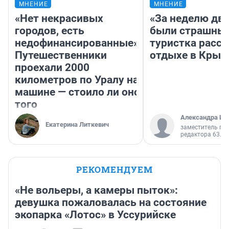
МНЕНИЕ
МНЕНИЕ
«Нет некрасивых
«За неделю две
городов, есть
были страшные
недофинансированные».
туристка расск
Путешественники
отдыхе в Крым
проехали 2000
километров по Уралу на
машине — стоило ли оно
того
Александра Ис
Екатерина Литкевич
заместитель гл
редактора 63.RU
РЕКОМЕНДУЕМ
«Не вольеры, а камеры пыток»:
девушка пожаловалась на состояние
экопарка «Лотос» в Уссурийске