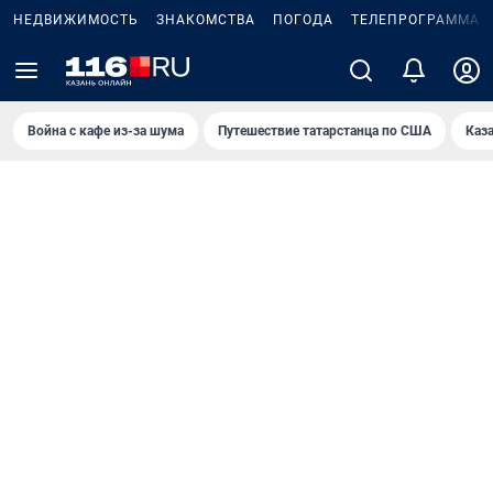
НЕДВИЖИМОСТЬ
ЗНАКОМСТВА
ПОГОДА
ТЕЛЕПРОГРАММА
Война с кафе из-за шума
Путешествие татарстанца по США
Каз