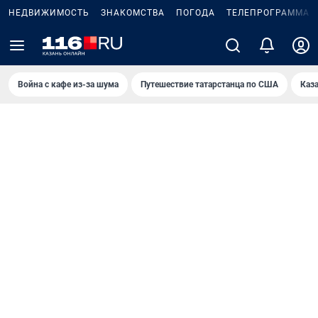
НЕДВИЖИМОСТЬ
ЗНАКОМСТВА
ПОГОДА
ТЕЛЕПРОГРАММА
Война с кафе из-за шума
Путешествие татарстанца по США
Каз