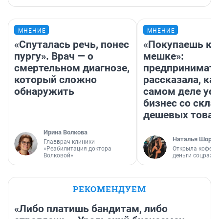
МНЕНИЕ
МНЕНИЕ
«Спуталась речь, понес
«Покупаешь ко
пургу». Врач — о
мешке»:
смертельном диагнозе,
предпринимат
который сложно
рассказала, как
обнаружить
самом деле ус
бизнес со скл
дешевых това
Ирина Волкова
Наталья Шорох
Главврач клиники
«Реабилитация доктора
Открыла кофейн
Волковой»
деньги соцразв
РЕКОМЕНДУЕМ
«Либо платишь бандитам, либо