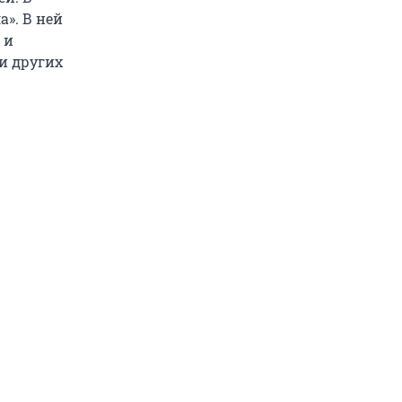
». В ней
 и
и других