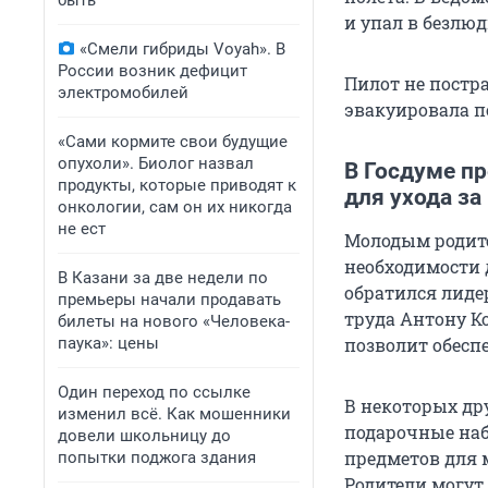
быть
и упал в безлю
«Смели гибриды Voyah». В
России возник дефицит
Пилот не постр
электромобилей
эвакуировала п
«Сами кормите свои будущие
опухоли». Биолог назвал
В Госдуме п
продукты, которые приводят к
для ухода за
онкологии, сам он их никогда
не ест
Молодым родите
необходимости 
В Казани за две недели по
обратился лиде
премьеры начали продавать
труда Антону К
билеты на нового «Человека-
паука»: цены
позволит обесп
Один переход по ссылке
В некоторых др
изменил всё. Как мошенники
подарочные набо
довели школьницу до
предметов для 
попытки поджога здания
Родители могут 