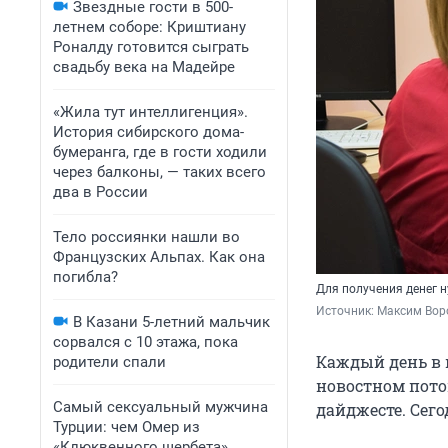
Звездные гости в 500-
летнем соборе: Криштиану
Роналду готовится сыграть
свадьбу века на Мадейре
«Жила тут интеллигенция».
История сибирского дома-
бумеранга, где в гости ходили
через балконы, — таких всего
два в России
Тело россиянки нашли во
Французских Альпах. Как она
погибла?
Для получения денег н
Источник: 
Максим Воро
В Казани 5-летний мальчик
сорвался с 10 этажа, пока
Каждый день в 
родители спали
новостном пото
Самый сексуальный мужчина
дайджесте. Сего
Турции: чем Омер из
«Клюквенного щербета»