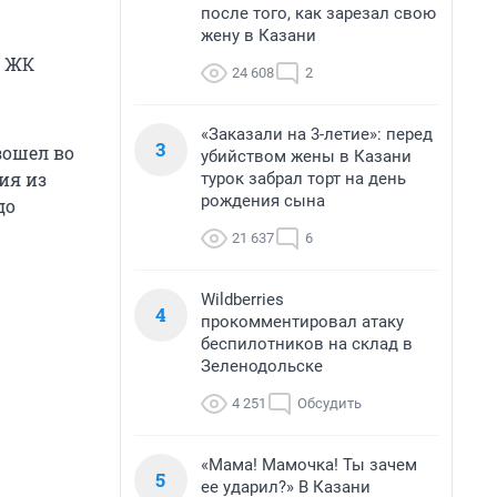
после того, как зарезал свою
жену в Казани
м ЖК
24 608
2
«Заказали на 3-летие»: перед
3
зошел во
убийством жены в Казани
ия из
турок забрал торт на день
рождения сына
до
21 637
6
Wildberries
4
прокомментировал атаку
беспилотников на склад в
Зеленодольске
4 251
Обсудить
«Мама! Мамочка! Ты зачем
5
ее ударил?» В Казани