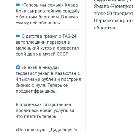
«Теперь мы семья!» Клава
Ямало-Ненецком
Кока сыграла тайную свадьбу
тоже 50 предме
с богатым блогером. В какую
Пермском краях,
сумму всё обошлось
областях.
С детства грезил о ГАЗ-24:
автоплюшкин переехал в
маленький хутор и превратил
свой двор в музей СССР
«Я ехал в никуда»:
геодезист уехал в Казахстан с
4 тысячами рублей и построил
бизнес с нуля. Теперь он
продает франшизы
В платежках татарстанцев
появилась новая услуга: за
что платить теперь
«Она крикнула: „Дядя Боря!“»