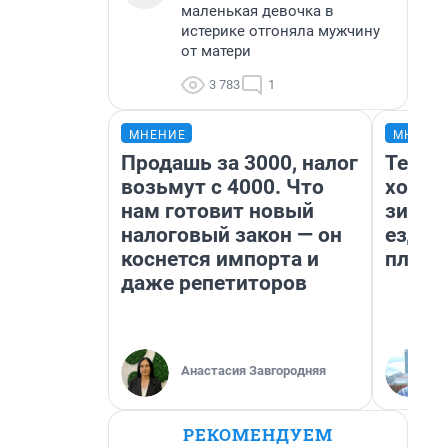
маленькая девочка в
истерике отгоняла мужчину
от матери
3 783
1
МНЕНИЕ
МНЕНИ
Продашь за 3000, налог
Тепло
возьмут с 4000. Что
холод
нам готовит новый
зимой
налоговый закон — он
ездит
коснется импорта и
плюсы
даже репетиторов
Анастасия Завгородняя
РЕКОМЕНДУЕМ