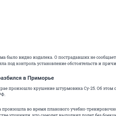
ыма было видно издалека. О пострадавших не сообщает
яла под контроль установление обстоятельств и причи
азбился в Приморье
рае произошло крушение штурмовика Су-25. Об этом
РФ.
 произошла во время планового учебно-тренировочн
мстве уточнили, что самолет выполнял полет без боек