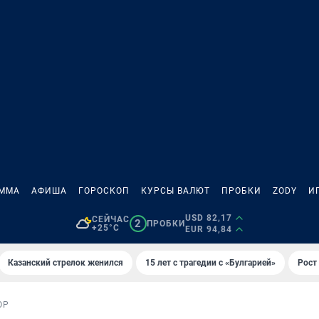
АММА
АФИША
ГОРОСКОП
КУРСЫ ВАЛЮТ
ПРОБКИ
ZODY
И
USD 82,17
СЕЙЧАС
2
ПРОБКИ
+25°C
EUR 94,84
Казанский стрелок женился
15 лет с трагедии с «Булгарией»
Рост 
ОР