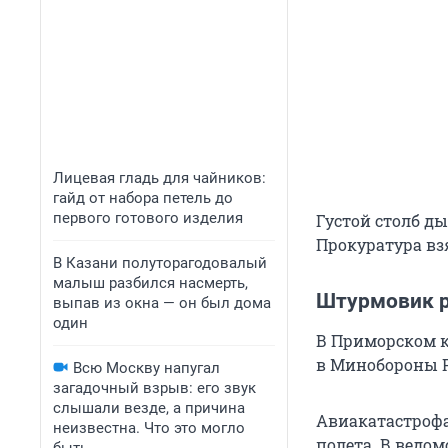
Лицевая гладь для чайников:
гайд от набора петель до
первого готового изделия
Густой столб д
Прокуратура вз
В Казани полуторагодовалый
малыш разбился насмерть,
Штурмовик р
выпав из окна — он был дома
один
В Приморском к
в Минобороны 
Всю Москву напугал
загадочный взрыв: его звук
слышали везде, а причина
Авиакатастрофа
неизвестна. Что это могло
полета. В ведо