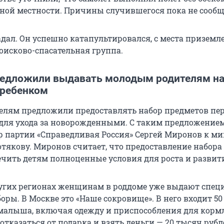
дной местности. Причины случившегося пока не сообщ
адал. Он успешно катапультировался, с места приземл
оисково-спасательная группа.
редложили выдавать молодым родителям н
 ребенком
лям предложили предоставлять набор предметов пе
для ухода за новорожденными. С таким предложение
р партии «Справедливая Россия» Сергей Миронов к м
отякову. Миронов считает, что предоставление набора
ечить детям полноценные условия для роста и развит
угих регионах женщинам в роддоме уже выдают спец
ры. В Москве это «Наше сокровище». В него входит 50
малыша, включая одежду и приспособления для корм
отказаться от подарка и взять деньги — 20 тысяч рубл