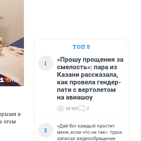
ТОП 5
«Прошу прощения за
1
смелость»: пара из
Казани рассказала,
как провела гендер-
пати с вертолетом
на авиашоу
28 263
3
торыми в
в этом
«Дай бог каждый простит
2
меня, если что не так»: турок
записал видеообращение