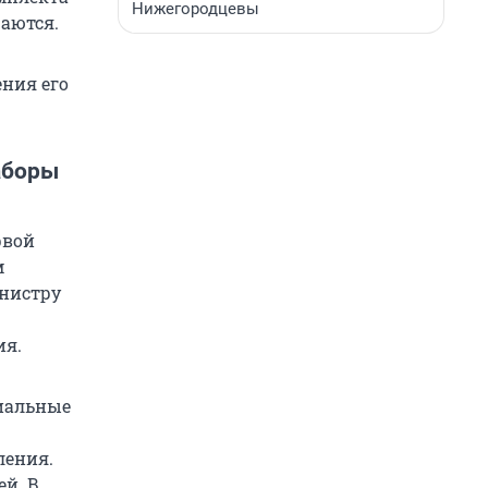
Нижегородцевы
аются.
ения его
аборы
рвой
м
инистру
ия.
иальные
ления.
ей. В