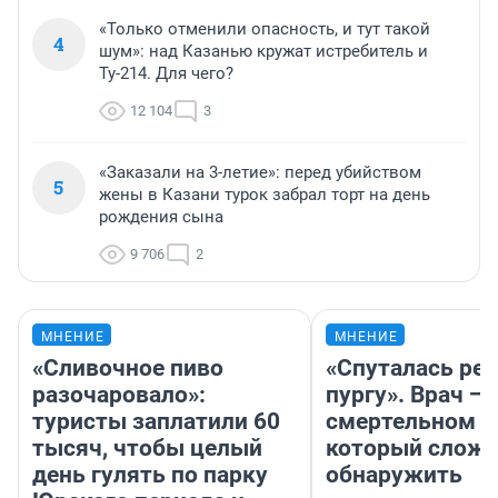
«Только отменили опасность, и тут такой
4
шум»: над Казанью кружат истребитель и
Ту-214. Для чего?
12 104
3
«Заказали на 3-летие»: перед убийством
5
жены в Казани турок забрал торт на день
рождения сына
9 706
2
МНЕНИЕ
МНЕНИЕ
«Сливочное пиво
«Спуталась реч
разочаровало»:
пургу». Врач — 
туристы заплатили 60
смертельном д
тысяч, чтобы целый
который слож
день гулять по парку
обнаружить