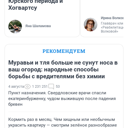
Юрского периода и
Хогвартсу
Ирина Волкова
Главврач клини
Яна Шаламова
«Реабилитация 
Волковой»
РЕКОМЕНДУЕМ
Муравьи и тля больше не сунут носа в
ваш огород: народные способы
борьбы с вредителями без химии
4 августа
1 231 251
53
Пункт назначения. Свердловские врачи спасли
екатеринбурженку, чудом выжившую после падения
бревен
Кормить раз в месяц. Чем хищным или необычным
украсить квартиру — смотрим зелёное разнообразие