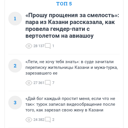
ТОП 5
«Прошу прощения за смелость»:
1
пара из Казани рассказала, как
провела гендер-пати с
вертолетом на авиашоу
28 137
1
«Лети, не хочу тебя знать»: в суде зачитали
2
переписку жительницы Казани и мужа-турка,
зарезавшего ее
27 361
7
«Дай бог каждый простит меня, если что не
3
так»: турок записал видеообращение после
того, как зарезал свою жену в Казани
24 382
2