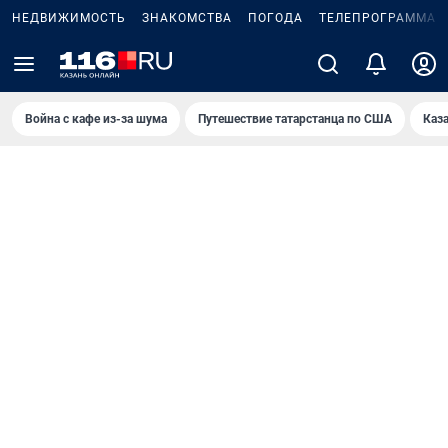
НЕДВИЖИМОСТЬ
ЗНАКОМСТВА
ПОГОДА
ТЕЛЕПРОГРАММА
Война с кафе из-за шума
Путешествие татарстанца по США
Каз