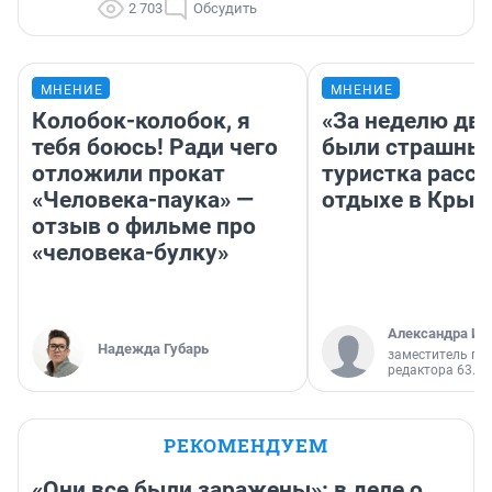
2 703
Обсудить
МНЕНИЕ
МНЕНИЕ
Колобок-колобок, я
«За неделю две
тебя боюсь! Ради чего
были страшные
отложили прокат
туристка расск
«Человека-паука» —
отдыхе в Крым
отзыв о фильме про
«человека-булку»
Александра Ис
Надежда Губарь
заместитель гл
редактора 63.RU
РЕКОМЕНДУЕМ
«Они все были заражены»: в деле о