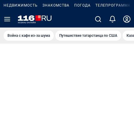
НЕДВИЖИМОСТЬ
ЗНАКОМСТВА
ПОГОДА
ТЕЛЕПРОГРАММА
Война с кафе из-за шума
Путешествие татарстанца по США
Каз