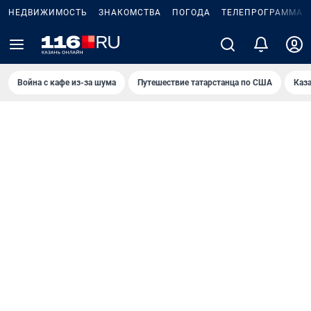
НЕДВИЖИМОСТЬ
ЗНАКОМСТВА
ПОГОДА
ТЕЛЕПРОГРАММА
Война с кафе из-за шума
Путешествие татарстанца по США
Каз