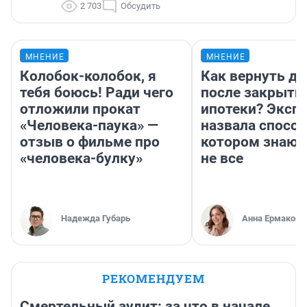
2 703
Обсудить
МНЕНИЕ
МНЕНИЕ
Колобок-колобок, я
Как вернуть де
тебя боюсь! Ради чего
после закрыти
отложили прокат
ипотеки? Эксп
«Человека-паука» —
назвала способ
отзыв о фильме про
котором знают
«человека-булку»
не все
Надежда Губарь
Анна Ермакова
РЕКОМЕНДУЕМ
Смертельный аудит: за что в начале