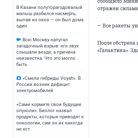
сообщило Минис
В Казани полуторагодовалый
отражен силам
малыш разбился насмерть,
выпав из окна — он был дома
— Все ракеты ун
один
Всю Москву напугал
После обстрела
загадочный взрыв: его звук
«Галактика». З
слышали везде, а причина
неизвестна. Что это могло
быть
«Смели гибриды Voyah». В
России возник дефицит
электромобилей
«Сами кормите свои будущие
опухоли». Биолог назвал
продукты, которые приводят к
онкологии, сам он их никогда
не ест