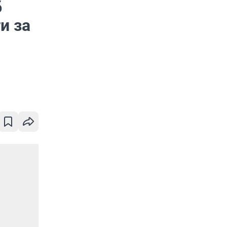
б
и за