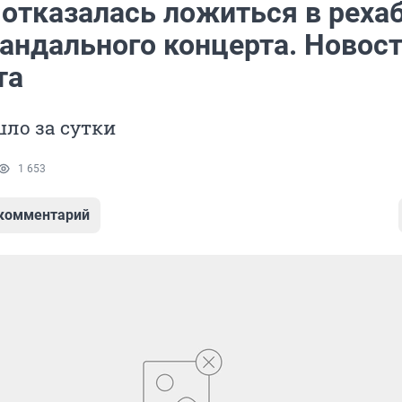
 отказалась ложиться в реха
андального концерта. Новост
та
ло за сутки
1 653
 комментарий