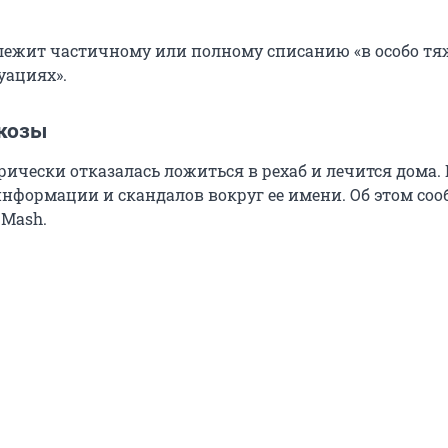
лежит частичному или полному списанию «в особо т
уациях».
козы
орически отказалась ложиться в рехаб и лечится дома
информации и скандалов вокруг ее имени. Об этом со
 Mash.