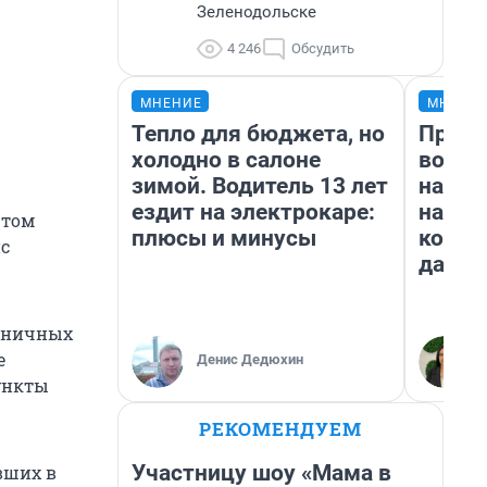
Зеленодольске
4 246
Обсудить
МНЕНИЕ
МНЕНИ
Тепло для бюджета, но
Прода
холодно в салоне
возьм
зимой. Водитель 13 лет
нам г
ездит на электрокаре:
налог
 том
плюсы и минусы
косне
ис
даже 
раничных
е
Денис Дедюхин
ункты
РЕКОМЕНДУЕМ
Участницу шоу «Мама в
вших в