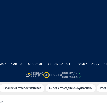
АММА
АФИША
ГОРОСКОП
КУРСЫ ВАЛЮТ
ПРОБКИ
ZODY
И
USD 82,17
СЕЙЧАС
4
ПРОБКИ
+27°C
EUR 94,84
Казанский стрелок женился
15 лет с трагедии с «Булгарией»
Рост 
ОР