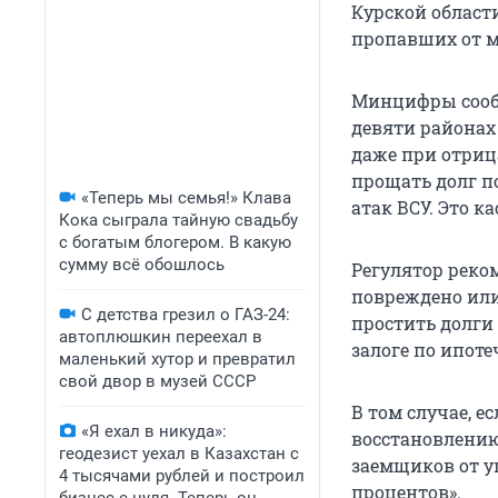
Курской област
пропавших от 
Минцифры сообщ
девяти районах
даже при отриц
прощать долг по
«Теперь мы семья!» Клава
атак ВСУ. Это к
Кока сыграла тайную свадьбу
с богатым блогером. В какую
сумму всё обошлось
Регулятор реко
повреждено или
С детства грезил о ГАЗ-24:
простить долги
автоплюшкин переехал в
залоге по ипоте
маленький хутор и превратил
свой двор в музей СССР
В том случае, 
«Я ехал в никуда»:
восстановлению
геодезист уехал в Казахстан с
заемщиков от у
4 тысячами рублей и построил
процентов».