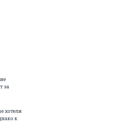
ние
т за
е хотели
днако к