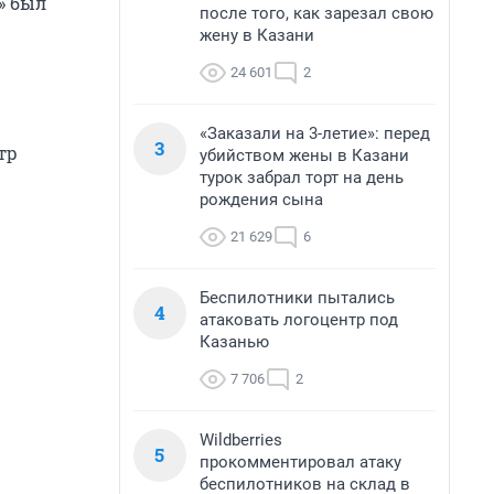
» был
после того, как зарезал свою
жену в Казани
24 601
2
«Заказали на 3-летие»: перед
3
тр
убийством жены в Казани
турок забрал торт на день
рождения сына
21 629
6
Беспилотники пытались
4
атаковать логоцентр под
Казанью
7 706
2
Wildberries
5
прокомментировал атаку
беспилотников на склад в