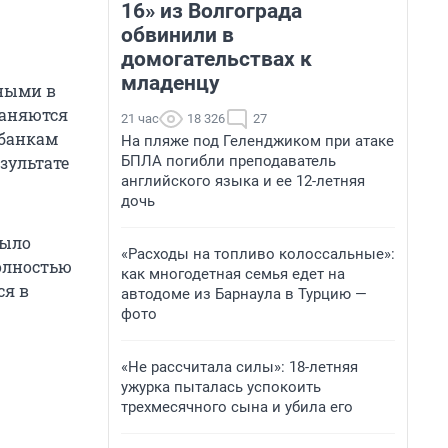
16» из Волгограда
обвинили в
домогательствах к
младенцу
тными в
раняются
21 час
18 326
27
 банкам
На пляже под Геленджиком при атаке
БПЛА погибли преподаватель
зультате
английского языка и ее 12-летняя
дочь
было
«Расходы на топливо колоссальные»:
олностью
как многодетная семья едет на
ся в
автодоме из Барнаула в Турцию —
фото
«Не рассчитала силы»: 18-летняя
ужурка пыталась успокоить
трехмесячного сына и убила его