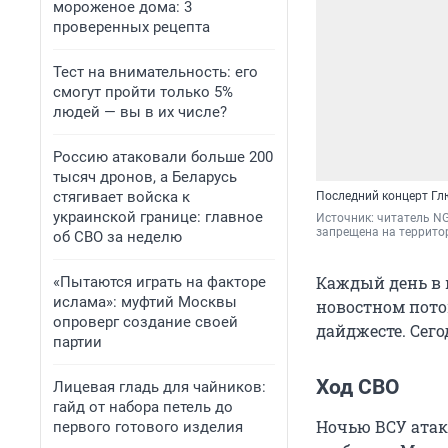
мороженое дома: 3
проверенных рецепта
Тест на внимательность: его
смогут пройти только 5%
людей — вы в их числе?
Россию атаковали больше 200
тысяч дронов, а Беларусь
стягивает войска к
Последний концерт Г
украинской границе: главное
Источник: 
читатель NG
запрещена на террито
об СВО за неделю
Каждый день в 
«Пытаются играть на факторе
ислама»: муфтий Москвы
новостном пото
опроверг создание своей
дайджесте. Сего
партии
Ход СВО
Лицевая гладь для чайников:
гайд от набора петель до
Ночью ВСУ атак
первого готового изделия