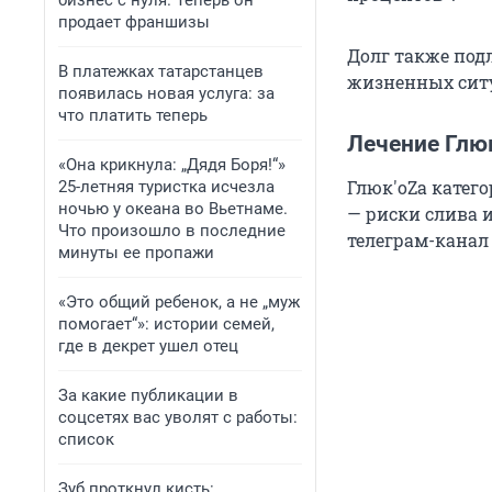
бизнес с нуля. Теперь он
продает франшизы
Долг также под
В платежках татарстанцев
жизненных сит
появилась новая услуга: за
что платить теперь
Лечение Глю
«Она крикнула: „Дядя Боря!“»
Глюк'oZа катег
25-летняя туристка исчезла
ночью у океана во Вьетнаме.
— риски слива 
Что произошло в последние
телеграм-канал
минуты ее пропажи
«Это общий ребенок, а не „муж
помогает“»: истории семей,
где в декрет ушел отец
За какие публикации в
соцсетях вас уволят с работы:
список
Зуб проткнул кисть: