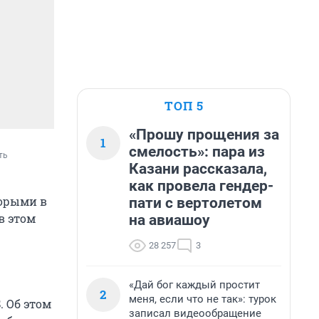
ТОП 5
«Прошу прощения за
1
смелость»: пара из
ь 
Казани рассказала,
как провела гендер-
торыми в
пати с вертолетом
в этом
на авиашоу
28 257
3
«Дай бог каждый простит
2
меня, если что не так»: турок
 Об этом
записал видеообращение