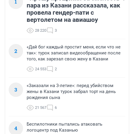
1
пара из Казани рассказала, как
провела гендер-пати с
вертолетом на авиашоу
28 220
3
«Дай бог каждый простит меня, если что не
2
так»: турок записал видеообращение после
того, как зарезал свою жену в Казани
24 553
2
«Заказали на 3-летие»: перед убийством
3
жены в Казани турок забрал торт на день
рождения сына
21 567
6
Беспилотники пытались атаковать
4
логоцентр под Казанью