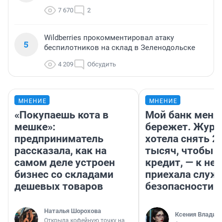
7 670
2
Wildberries прокомментировал атаку
5
беспилотников на склад в Зеленодольске
4 209
Обсудить
МНЕНИЕ
МНЕНИЕ
«Покупаешь кота в
Мой банк меня
мешке»:
бережет. Журн
предприниматель
хотела снять 2
рассказала, как на
тысяч, чтобы п
самом деле устроен
кредит, — к не
бизнес со складами
приехала служ
дешевых товаров
безопасности
Наталья Шорохова
Ксения Владим
Открыла кофейную точку на