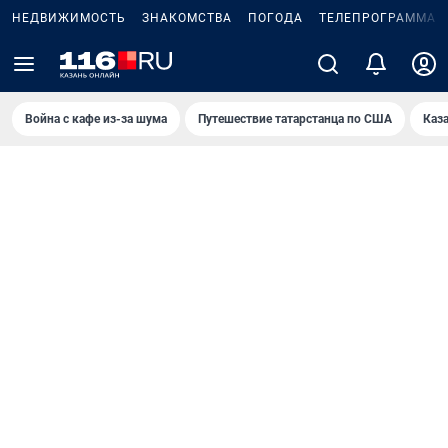
НЕДВИЖИМОСТЬ
ЗНАКОМСТВА
ПОГОДА
ТЕЛЕПРОГРАММА
Война с кафе из-за шума
Путешествие татарстанца по США
Каз