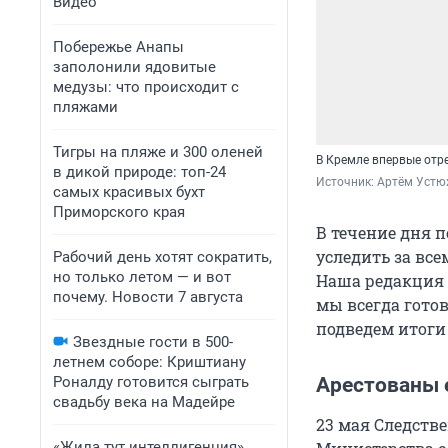
Видео
Побережье Анапы
заполонили ядовитые
медузы: что происходит с
пляжами
Тигры на пляже и 300 оленей
В Кремле впервые отр
в дикой природе: топ-24
Источник: 
Артём Устю
самых красивых бухт
Приморского края
В течение дня п
уследить за все
Рабочий день хотят сократить,
но только летом — и вот
Наша редакция к
почему. Новости 7 августа
мы всегда гото
подведем итоги 
Звездные гости в 500-
летнем соборе: Криштиану
Роналду готовится сыграть
Арестованы 
свадьбу века на Мадейре
23 мая Следств
«Жила тут интеллигенция».