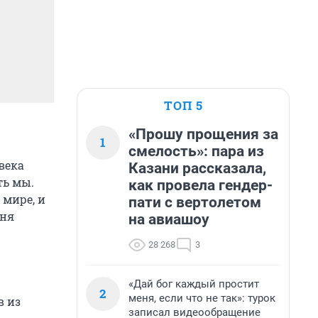
ТОП 5
«Прошу прощения за
1
смелость»: пара из
века
Казани рассказала,
ть мы.
как провела гендер-
 мире, и
пати с вертолетом
дня
на авиашоу
28 268
3
«Дай бог каждый простит
2
меня, если что не так»: турок
в из
записал видеообращение