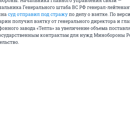
бороны. Начальника Главного управления связи —
чальника Генерального штаба ВС РФ генерал-лейтенан
ина
суд отправил под стражу
по делу о взятке. По верс
арин получил взятку от генерального директора и гла
фонного завода «Телта» за увеличение объема постав
осударственным контрактам для нужд Минобороны Р
ельство.