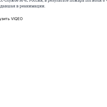
с-службе МЧС России, в результате пожара погибли 8 
адавшая в реанимации.
узить VIQEO