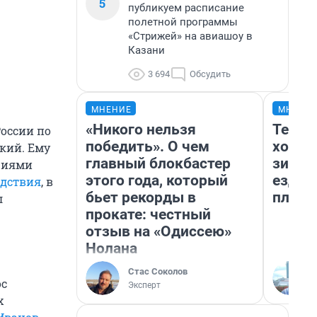
5
публикуем расписание
полетной программы
«Стрижей» на авиашоу в
Казани
3 694
Обсудить
МНЕНИЕ
МНЕНИ
«Никого нельзя
Тепло
оссии по
победить». О чем
холод
кий. Ему
главный блокбастер
зимой
чиями
этого года, который
ездит
едствия
, в
бьет рекорды в
плюсы
л
прокате: честный
отзыв на «Одиссею»
Нолана
Стас Соколов
ос
Эксперт
х