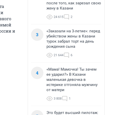
после того, как зарезал свою
та
жену в Казани
ии
24 615
2
вного
ляемой
оссии и
«Заказали на 3-летие»: перед
3
убийством жены в Казани
турок забрал торт на день
рождения сына
21 644
6
«Мама! Мамочка! Ты зачем
4
ее ударил?» В Казани
маленькая девочка в
истерике отгоняла мужчину
от матери
3 808
1
Это будет высший пилотаж: