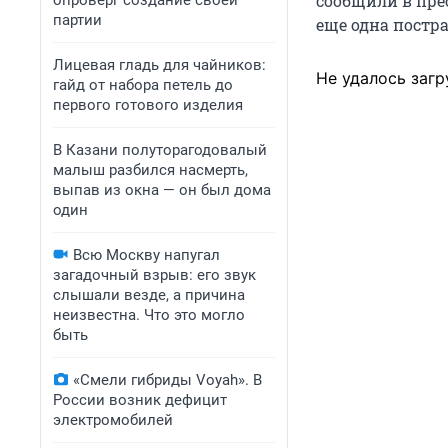
сообщили в прес
опроверг создание своей
партии
еще одна постр
Лицевая гладь для чайников:
Не удалось загр
гайд от набора петель до
первого готового изделия
В Казани полуторагодовалый
малыш разбился насмерть,
выпав из окна — он был дома
один
Всю Москву напугал
загадочный взрыв: его звук
слышали везде, а причина
неизвестна. Что это могло
быть
«Смели гибриды Voyah». В
России возник дефицит
электромобилей