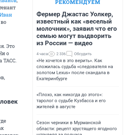
Иванов
,
РЕКОМЕНДУЕМ
тенант
Фермер Джастас Уолкер,
Иван
известный как «веселый
 во
молочник», заявил что его
семью могут выдворить
из России — видео
я. Это
Ни о
4 часа
2 336
Обсудить
а ТАСС.
«Не хочется в это верить». Как
сложилась судьба «следователя на
золотом Lexus» после скандала в
в,
Екатеринбурге
«Плохо, как никогда до этого»:
таролог о судьбе Кузбасса и его
еловек
жителей в августе
где
Сезон черники в Мурманской
ак
области: рецепт хрустящего ягодного
штруделя за полчаса