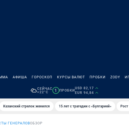
АММА
АФИША
ГОРОСКОП
КУРСЫ ВАЛЮТ
ПРОБКИ
ZODY
И
USD 82,17
СЕЙЧАС
1
ПРОБКИ
+22°C
EUR 94,84
Казанский стрелок женился
15 лет с трагедии с «Булгарией»
Рост 
СТЫ ГЕНЕРАЛОВ
ОБЗОР