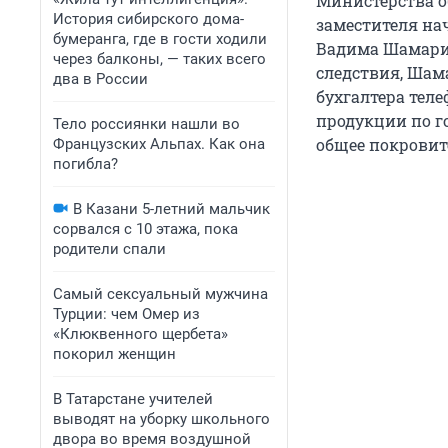
Министерства о
История сибирского дома-
заместителя на
бумеранга, где в гости ходили
Вадима Шамар
через балконы, — таких всего
следствия, Шам
два в России
бухгалтера теле
продукции по г
Тело россиянки нашли во
общее покровит
Французских Альпах. Как она
погибла?
В Казани 5-летний мальчик
сорвался с 10 этажа, пока
родители спали
Самый сексуальный мужчина
Турции: чем Омер из
«Клюквенного щербета»
покорил женщин
В Татарстане учителей
выводят на уборку школьного
двора во время воздушной