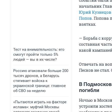
событий были а
начальник Глав
Юрий Кузнецов
Попов
. Попова 
взятках.
— Борьба с корр
составная част
Тест на внимательность: его
какой кампанейщ
смогут пройти только 5%
людей — вы в их числе?
Отвечать на воп
Песков не стал.
Россию атаковали больше 200
тысяч дронов, а Беларусь
стягивает войска к
В Подмосков
украинской границе: главное
погибли
об СВО за неделю
Ночью в Москов
«Пытаются играть на факторе
устроили хостел
ислама»: муфтий Москвы