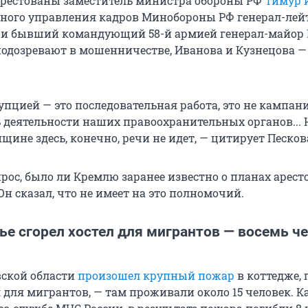
рестованы заместитель министра обороны РФ
Тимур 
ного управления кадров Минобороны РФ генерал-лей
и бывший командующий 58-й армией генерал-майор
подозревают в мошенничестве, Иванова и Кузнецова —
упцией — это последовательная работа, это не кампани
ь деятельности наших правоохранительных органов... 
ине здесь, конечно, речи не идет, — цитирует Песков
рос, было ли Кремлю заранее известно о планах аресто
 Он сказал, что не имеет на это полномочий.
ье сгорел хостел для мигрантов — восемь ч
ской области
произошел крупный пожар
в коттедже, 
 для мигрантов, — там проживали около 15 человек. К