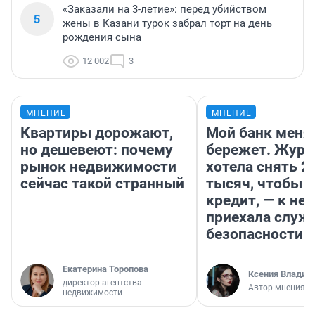
«Заказали на 3-летие»: перед убийством
5
жены в Казани турок забрал торт на день
рождения сына
12 002
3
МНЕНИЕ
МНЕНИЕ
Квартиры дорожают,
Мой банк меня
но дешевеют: почему
бережет. Журн
рынок недвижимости
хотела снять 2
сейчас такой странный
тысяч, чтобы п
кредит, — к не
приехала служ
безопасности
Екатерина Торопова
Ксения Владим
директор агентства
Автор мнения
недвижимости