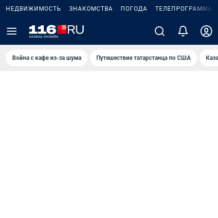
НЕДВИЖИМОСТЬ
ЗНАКОМСТВА
ПОГОДА
ТЕЛЕПРОГРАММА
Война с кафе из-за шума
Путешествие татарстанца по США
Каз