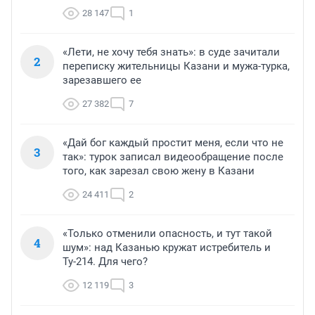
28 147
1
«Лети, не хочу тебя знать»: в суде зачитали
2
переписку жительницы Казани и мужа-турка,
зарезавшего ее
27 382
7
«Дай бог каждый простит меня, если что не
3
так»: турок записал видеообращение после
того, как зарезал свою жену в Казани
24 411
2
«Только отменили опасность, и тут такой
4
шум»: над Казанью кружат истребитель и
Ту-214. Для чего?
12 119
3