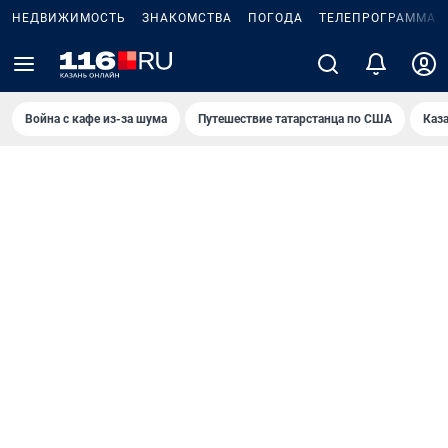
НЕДВИЖИМОСТЬ
ЗНАКОМСТВА
ПОГОДА
ТЕЛЕПРОГРАММА
Война с кафе из-за шума
Путешествие татарстанца по США
Каз