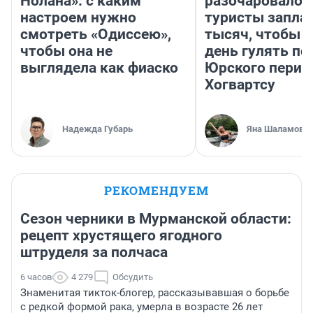
Нолана»: с каким
разочаровало»
настроем нужно
туристы запла
смотреть «Одиссею»,
тысяч, чтобы 
чтобы она не
день гулять по
выглядела как фиаско
Юрского перио
Хогвартсу
Надежда Губарь
Яна Шаламова
РЕКОМЕНДУЕМ
Сезон черники в Мурманской области:
рецепт хрустящего ягодного
штруделя за полчаса
6 часов
4 279
Обсудить
Знаменитая тикток-блогер, рассказывавшая о борьбе
с редкой формой рака, умерла в возрасте 26 лет