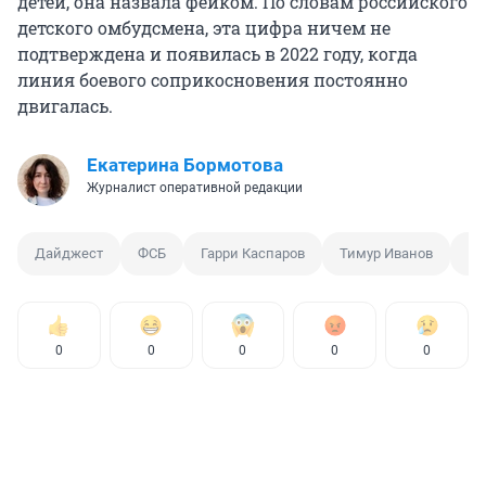
детей, она назвала фейком. По словам российского
детского омбудсмена, эта цифра ничем не
подтверждена и появилась в 2022 году, когда
линия боевого соприкосновения постоянно
двигалась.
Екатерина Бормотова
Журналист оперативной редакции
Дайджест
ФСБ
Гарри Каспаров
Тимур Иванов
Вз
0
0
0
0
0