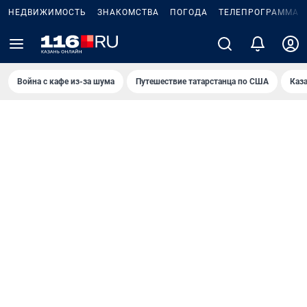
НЕДВИЖИМОСТЬ
ЗНАКОМСТВА
ПОГОДА
ТЕЛЕПРОГРАММА
Война с кафе из-за шума
Путешествие татарстанца по США
Каз