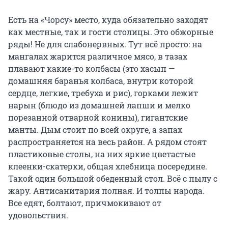
Есть на «Чорсу» место, куда обязательно заходят
как местные, так и гости столицы. Это обжорные
ряды! Не для слабонервных. Тут всё просто: на
мангалах жарится различное мясо, в тазах
плавают какие-то колбасы (это хасып —
домашняя баранья колбаса, внутри которой
сердце, легкие, требуха и рис), горками лежит
нарын (блюдо из домашней лапши и мелко
порезанной отварной конины), гигантские
манты. Дым стоит по всей округе, а запах
распространяется на весь район. А рядом стоят
пластиковые столы, на них яркие цветастые
клеенки-скатерки, общая хлебница посередине.
Такой один большой обеденный стол. Всё с пылу с
жару. Антисанитария полная. И толпы народа.
Все едят, болтают, причмокивают от
удовольствия.