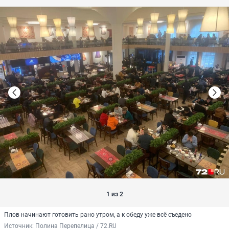
1 из 2
Плов начинают готовить рано утром, а к обеду уже всё съедено
Источник: 
Полина Перепелица / 72.RU