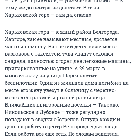
— Мы уже привыкли, — усмехается таксист. — К
тому же до центра не долетает. Вот на
Харьковской горе — там да, опасно.
Харьковская гора — южный район Белгорода.
Харгоре, как ее называют местные, достается
часто и помногу. На третий день после моего
разговора с таксистом туда упадут осколки
снаряда, полностью сгорят две легковые машины,
припаркованные на улице. А 29 марта в
многоэтажку на улице Щорса влетит
беспилотник. Один из жильцов дома погибнет на
месте, его жену увезут в больницу с черепно-
мозговой травмой и рваной раной лица.
Ближайшие пригородные поселки — Таврово,
Никольское и Дубовое — тоже регулярно
попадают в сводки обстрелов. Оттуда каждый
день на работу в центр Белгорода ездят люди.
Если работа всё еще есть. По словам водителя,