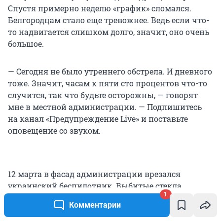
Спустя примерно неделю «график» сломался.
Белгородцам стало еще тревожнее. Ведь если что-
то надвигается слишком долго, значит, оно очень
большое.
— Сегодня не было утреннего обстрела. И дневного
тоже. Значит, часам к пяти сто процентов что-то
случится, так что будьте осторожны, — говорят
мне в местной администрации. — Подпишитесь
на канал «Предупреждение Live» и поставьте
оповещение со звуком.
12 марта в фасад администрации врезался
украинский беспилотник. Выбитые стекла
1
вставили сразу, а вот буквы над крыльцом не
Комментарии
восстановили до сих пор. Встретиться