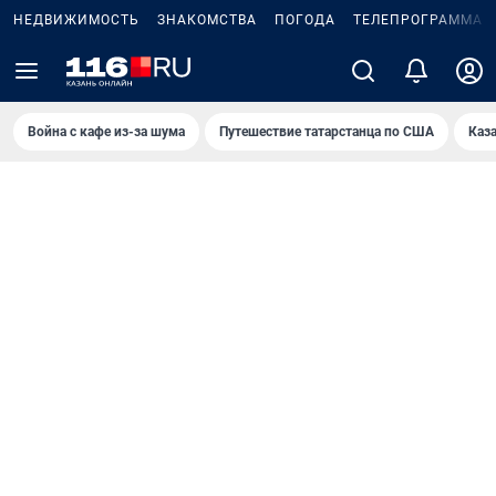
НЕДВИЖИМОСТЬ
ЗНАКОМСТВА
ПОГОДА
ТЕЛЕПРОГРАММА
Война с кафе из-за шума
Путешествие татарстанца по США
Каз