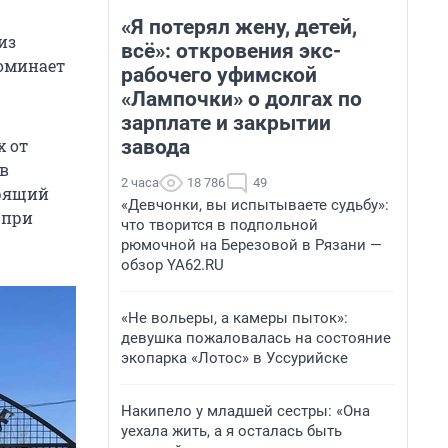
«Я потерял жену, детей,
из
всё»: откровения экс-
поминает
рабочего уфимской
«Лампочки» о долгах по
зарплате и закрытии
завода
х от
 в
2 часа
18 786
49
орящий
«Девчонки, вы испытываете судьбу»:
 при
что творится в подпольной
рюмочной на Березовой в Рязани —
обзор YA62.RU
«Не вольеры, а камеры пыток»:
девушка пожаловалась на состояние
экопарка «Лотос» в Уссурийске
Накипело у младшей сестры: «Она
уехала жить, а я осталась быть