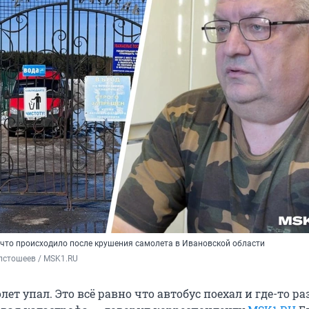
 что происходило после крушения самолета в Ивановской области
лстошеев / MSK1.RU
лет упал. Это всё равно что автобус поехал и где-то ра