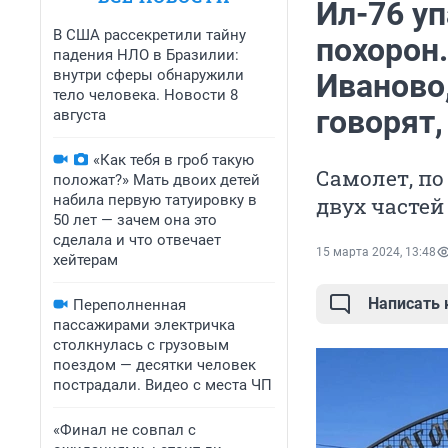
Ил-76 у
В США рассекретили тайну
похорон
падения НЛО в Бразилии:
внутри сферы обнаружили
Иваново,
тело человека. Новости 8
говорят,
августа
«Как тебя в гроб такую
Самолет, по
положат?» Мать двоих детей
набила первую татуировку в
двух часте
50 лет — зачем она это
сделала и что отвечает
15 марта 2024, 13:48
хейтерам
Написать
Переполненная
пассажирами электричка
столкнулась с грузовым
поездом — десятки человек
пострадали. Видео с места ЧП
«Финал не совпал с