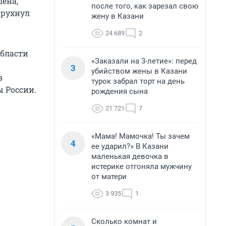
ена,
после того, как зарезал свою
 рухнул
жену в Казани
24 689
2
области
«Заказали на 3-летие»: перед
3
убийством жены в Казани
з
турок забрал торт на день
ы России.
рождения сына
21 721
7
«Мама! Мамочка! Ты зачем
4
ее ударил?» В Казани
маленькая девочка в
истерике отгоняла мужчину
от матери
3 935
1
Сколько комнат и