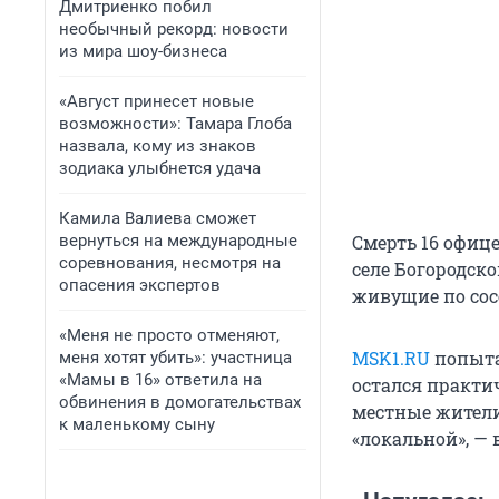
Дмитриенко побил
необычный рекорд: новости
из мира шоу-бизнеса
«Август принесет новые
возможности»: Тамара Глоба
назвала, кому из знаков
зодиака улыбнется удача
Камила Валиева сможет
вернуться на международные
Смерть 16 офице
соревнования, несмотря на
селе Богородск
опасения экспертов
живущие по сос
«Меня не просто отменяют,
MSK1.RU
попыта
меня хотят убить»: участница
«Мамы в 16» ответила на
остался практи
обвинения в домогательствах
местные жители
к маленькому сыну
«локальной», —