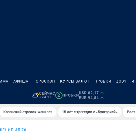
АММА
АФИША
ГОРОСКОП
КУРСЫ ВАЛЮТ
ПРОБКИ
ZODY
И
USD 82,17
СЕЙЧАС
2
ПРОБКИ
+24°C
EUR 94,84
Казанский стрелок женился
15 лет с трагедии с «Булгарией»
Рост 
ШЕНИЕ ИЛ-76