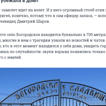
 убежала в дом»
 самолет идет на взлет. И у него огромный столб огня 
фигел, конечно, потому что я сам офицер запаса, — вс
очевидец Дмитрий Шаров.
что село Богородское находится буквально в 700 метра
 многие в нем о трагедии узнали из новостей и чатов
те, кто в этот момент находился у себя дома, увидеть г
лишь по случайности: звуки взрыва появились только
о с землей.