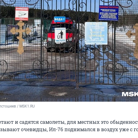
лстошеев / MSK1.RU
етают и садятся самолеты, для местных это обыденност
казывают очевидцы, Ил-76 поднимался в воздух уже с 