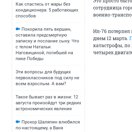
Это просто быт
Как спастись от жары без
сотрудница горо
кондиционера: 5 работающих
военно-транспо
способов
Покорила пять вершин,
Ил-76 потерпел
оставила предсмертную
днем 12 марта.
П
записку и послание сыну. Что
катастрофы, по
с телом Натальи
четырех двигат
Наговициной, погибшей на
пике Победы
Эти вопросы для будущих
первоклассников под силу не
всем взрослым. А вам?
Такое бывает раз в жизни: 12
августа произойдут три редких
астрономических явления
Прохор Шаляпин влюбился
по-настоящему, а Ваня