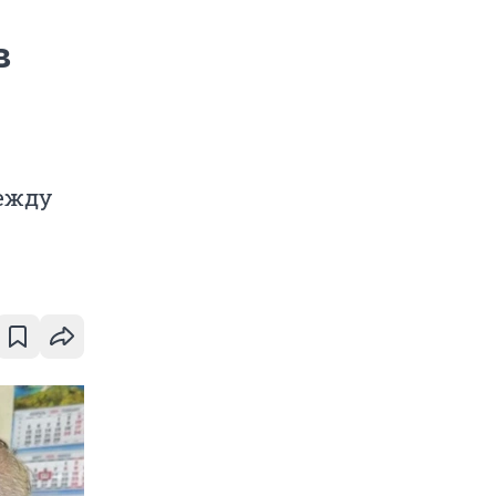
в
между