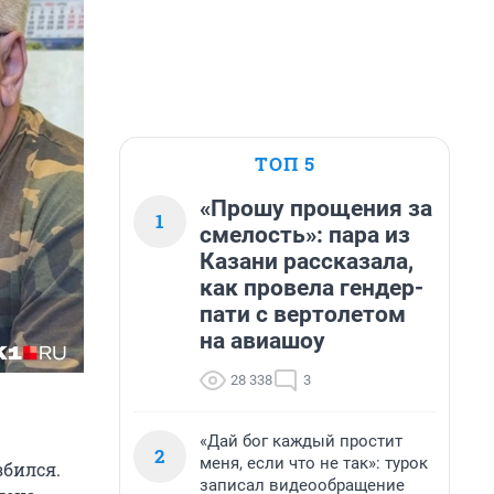
ТОП 5
«Прошу прощения за
1
смелость»: пара из
Казани рассказала,
как провела гендер-
пати с вертолетом
на авиашоу
28 338
3
«Дай бог каждый простит
2
меня, если что не так»: турок
збился.
записал видеообращение