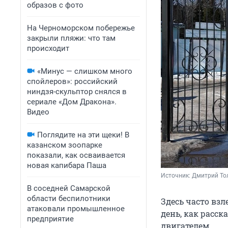
образов с фото
На Черноморском побережье
закрыли пляжи: что там
происходит
«Минус — слишком много
спойлеров»: российский
ниндзя-скульптор снялся в
сериале «Дом Дракона».
Видео
Поглядите на эти щеки! В
казанском зоопарке
показали, как осваивается
новая капибара Паша
Источник: 
Дмитрий То
В соседней Самарской
области беспилотники
Здесь часто взл
атаковали промышленное
день, как расс
предприятие
двигателем.