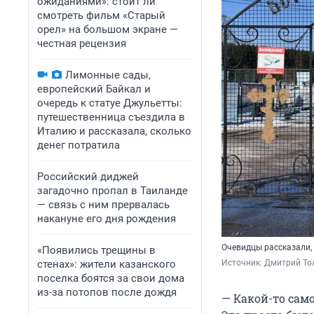
ожиданиями»: стоит ли
смотреть фильм «Старый
орел» на большом экране —
честная рецензия
Лимонные сады,
европейский Байкал и
очередь к статуе Джульетты:
путешественница съездила в
Италию и рассказала, сколько
денег потратила
Российский диджей
загадочно пропал в Таиланде
— связь с ним прервалась
накануне его дня рождения
Очевидцы рассказали,
«Появились трещины в
стенах»: жители казанского
Источник: 
Дмитрий То
поселка боятся за свои дома
из-за потопов после дождя
— Какой-то само