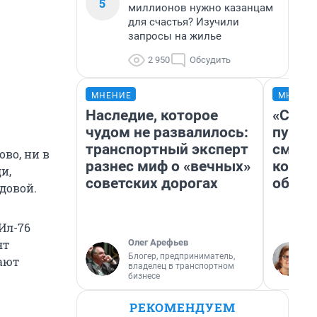
5
миллионов нужно казанцам
для счастья? Изучили
запросы на жилье
2 950
Обсудить
МНЕНИЕ
МНЕНИ
Наследие, которое
«Спут
чудом не развалилось:
пургу»
транспортный эксперт
смерт
ово, ни в
разнес миф о «вечных»
котор
и,
советских дорогах
обнар
довой.
Ил-76
Олег Арефьев
ят
Блогер, предприниматель,
ают
владелец в транспортном
бизнесе
РЕКОМЕНДУЕМ