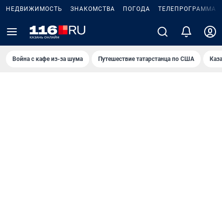
НЕДВИЖИМОСТЬ
ЗНАКОМСТВА
ПОГОДА
ТЕЛЕПРОГРАММА
Война с кафе из-за шума
Путешествие татарстанца по США
Каз