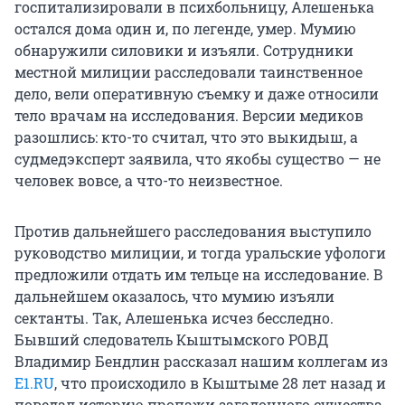
госпитализировали в психбольницу, Алешенька
остался дома один и, по легенде, умер. Мумию
обнаружили силовики и изъяли. Сотрудники
местной милиции расследовали таинственное
дело, вели оперативную съемку и даже относили
тело врачам на исследования. Версии медиков
разошлись: кто-то считал, что это выкидыш, а
судмедэксперт заявила, что якобы существо — не
человек вовсе, а что-то неизвестное.
Против дальнейшего расследования выступило
руководство милиции, и тогда уральские уфологи
предложили отдать им тельце на исследование. В
дальнейшем оказалось, что мумию изъяли
сектанты. Так, Алешенька исчез бесследно.
Бывший следователь Кыштымского РОВД
Владимир Бендлин рассказал нашим коллегам из
E1.RU
, что происходило в Кыштыме 28 лет назад и
поведал историю пропажи загадочного существа.