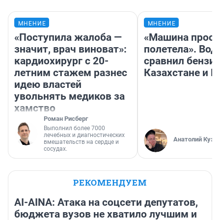
МНЕНИЕ
МНЕНИЕ
«Поступила жалоба —
«Машина прост
значит, врач виноват»:
полетела». Вод
кардиохирург с 20-
сравнил бензин
летним стажем разнес
Казахстане и Р
идею властей
увольнять медиков за
хамство
Роман Рисберг
Выполнил более 7000
лечебных и диагностических
Анатолий Кузн
вмешательств на сердце и
сосудах.
РЕКОМЕНДУЕМ
AI-AINA: Атака на соцсети депутатов,
бюджета вузов не хватило лучшим и