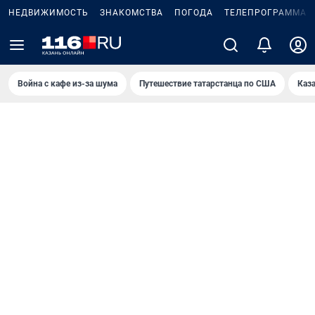
НЕДВИЖИМОСТЬ
ЗНАКОМСТВА
ПОГОДА
ТЕЛЕПРОГРАММА
Война с кафе из-за шума
Путешествие татарстанца по США
Каз