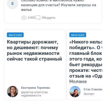
Сколько комнат и миллионов нужно
5
казанцам для счастья? Изучили запросы на
жилье
2 929
Обсудить
МНЕНИЕ
МНЕНИЕ
Квартиры дорожают,
«Никого нельз
но дешевеют: почему
победить». О ч
рынок недвижимости
главный блокб
сейчас такой странный
этого года, ко
бьет рекорды 
прокате: честн
отзыв на «Оди
Нолана
Екатерина Торопова
Стас Соколов
директор агентства
Эксперт
недвижимости