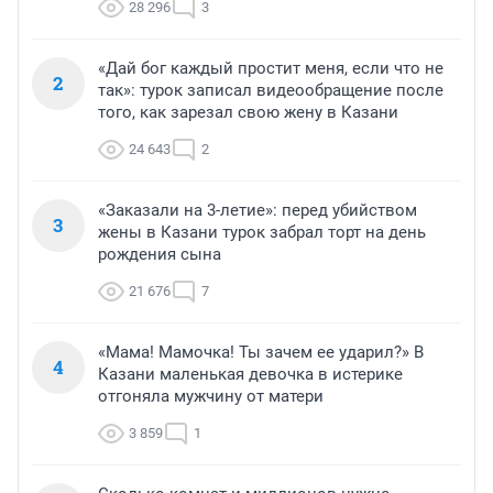
28 296
3
«Дай бог каждый простит меня, если что не
2
так»: турок записал видеообращение после
того, как зарезал свою жену в Казани
24 643
2
«Заказали на 3-летие»: перед убийством
3
жены в Казани турок забрал торт на день
рождения сына
21 676
7
«Мама! Мамочка! Ты зачем ее ударил?» В
4
Казани маленькая девочка в истерике
отгоняла мужчину от матери
3 859
1