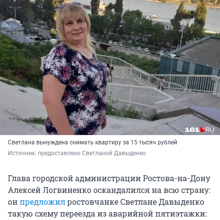
Светлана вынуждена снимать квартиру за 15 тысяч рублей
Источник: 
предоставлено Светланой Давыденко
Глава городской администрации Ростова-на-Дону
Алексей Логвиненко оскандалился на всю страну:
он
предложил
ростовчанке Светлане Давыденко
такую схему переезда из аварийной пятиэтажки: