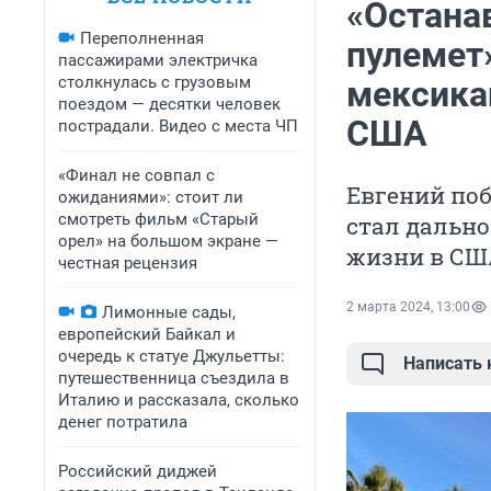
«Останав
Переполненная
пулемет»
пассажирами электричка
столкнулась с грузовым
мексика
поездом — десятки человек
США
пострадали. Видео с места ЧП
«Финал не совпал с
Евгений по
ожиданиями»: стоит ли
смотреть фильм «Старый
стал дально
орел» на большом экране —
жизни в СШ
честная рецензия
2 марта 2024, 13:00
Лимонные сады,
европейский Байкал и
очередь к статуе Джульетты:
Написать
путешественница съездила в
Италию и рассказала, сколько
денег потратила
Российский диджей