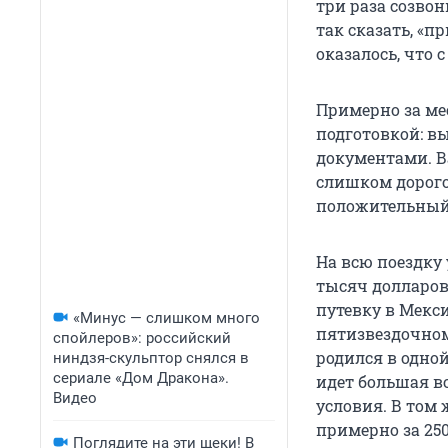
три раза созвон
так сказать, «
оказалось, что 
Примерно за мес
подготовкой: вы
документами. В
слишком дорого 
положительный 
На всю поездку 
тысяч долларов
путевку в Мекси
«Минус — слишком много
пятизвездочном 
спойлеров»: российский
родился в одной
ниндзя-скульптор снялся в
сериале «Дом Дракона».
идет большая во
Видео
условия. В том 
примерно за 250
Поглядите на эти щеки! В