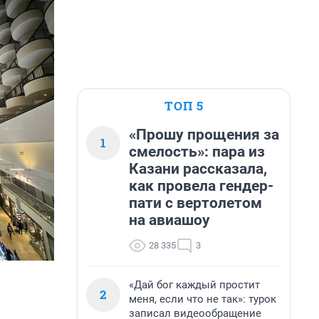
ТОП 5
«Прошу прощения за
1
смелость»: пара из
Казани рассказала,
как провела гендер-
пати с вертолетом
на авиашоу
28 335
3
«Дай бог каждый простит
2
меня, если что не так»: турок
записал видеообращение