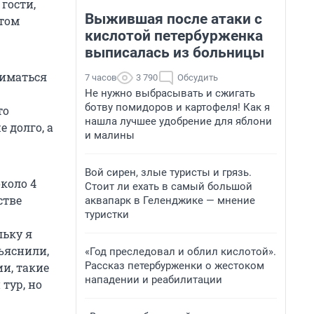
 гости,
Выжившая после атаки с
отом
кислотой петербурженка
выписалась из больницы
ниматься
7 часов
3 790
Обсудить
Не нужно выбрасывать и сжигать
ботву помидоров и картофеля! Как я
то
нашла лучшее удобрение для яблони
 долго, а
и малины
Вой сирен, злые туристы и грязь.
около 4
Стоит ли ехать в самый большой
стве
аквапарк в Геленджике — мнение
туристки
льку я
бъяснили,
«Год преследовал и облил кислотой».
Рассказ петербурженки о жестоком
ии, такие
нападении и реабилитации
тур, но