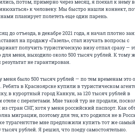
ились, потом, примерно через месяц, я поехал к нему в
принюхаться» к человеку. Мы быстро нашли коннект, п
с нами планирует полететь еще один парень.
яц до отъезда, в декабре 2021 года, я начал плотно за
ставил на продажу «Газель», стал изучать вопросы с
ариант получить туристическую визу отпал сразу — э
для меня, выходило около 500 тысяч рублей. К тому же
результат не гарантирован.
у меня было 500 тысяч рублей — по тем временам это 
. Ребята в Красноярске купили в туристическом агент
ку, в курортный город Канкун, за 120 тысяч рублей в
отеле с перелетами. Мне такой тур не продали, поско
 из стран СНГ, хотя у меня российский паспорт. Как о
лна миграции, поэтому для тех, кто родился не в Росс
же турагентстве мне предложили купить тот же самый 
 тысяч рублей. Я решил, что поеду самостоятельно.