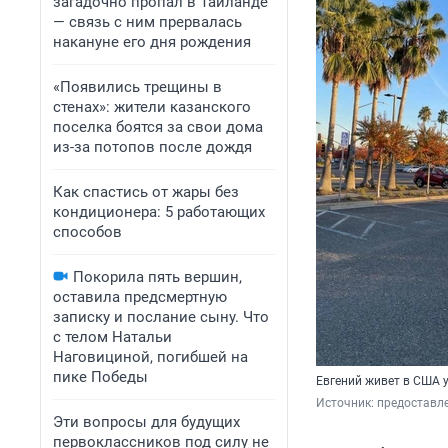
загадочно пропал в Таиланде
— связь с ним прервалась
накануне его дня рождения
«Появились трещины в
стенах»: жители казанского
поселка боятся за свои дома
из-за потопов после дождя
Как спастись от жары без
кондиционера: 5 работающих
способов
Покорила пять вершин,
оставила предсмертную
записку и послание сыну. Что
с телом Натальи
Наговициной, погибшей на
пике Победы
Евгений живет в США у
Источник: 
предоставл
Эти вопросы для будущих
первоклассников под силу не