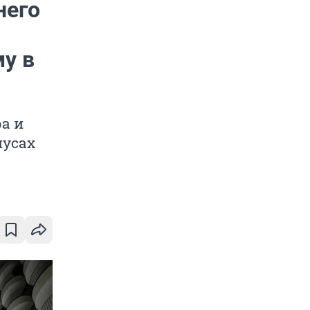
него
му в
а и
нусах