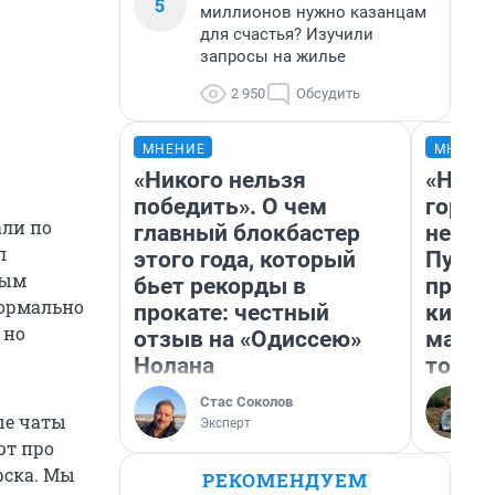
5
миллионов нужно казанцам
для счастья? Изучили
запросы на жилье
2 950
Обсудить
МНЕНИЕ
МНЕНИ
«Никого нельзя
«Нет 
победить». О чем
городо
али по
главный блокбастер
недоф
л
этого года, который
Путеш
вым
бьет рекорды в
проех
нормально
прокате: честный
килом
 но
отзыв на «Одиссею»
машин
Нолана
того
Стас Соколов
ые чаты
Эксперт
ют про
рска. Мы
РЕКОМЕНДУЕМ