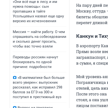
«Они всё еще в лесу, и им
На пару дней пе
нужна помощь»: сын
Москву, оттуда 
пропавших в тайге
Усольцевых назвал еще одну
билеты обошлис
версию их исчезновения
перелет длиной 
Миссия — найти работу. О чем
Канкун и Тих
спрашивать на собеседовании
и сколько денег просить,
В аэропорту Кан
чтобы вас точно взяли
Прямо возле не
загранпаспорт, 
Переводы россиян начнут
блокировать по одной
в сумке, я спец
причине: подробности
Мой уровень ан
«В математике был больше
Пограничница н
всего уверен»: выпускник
рассказал, как исправил 298
отелей, цель ви
баллов за ЕГЭ на 300 и
После этого она 
поступил в престижный вуз
стоял, а она уш
лицом поставил
Вопрос на триллион.