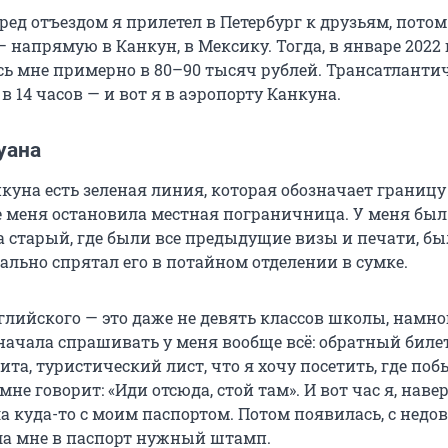
ред отъездом я прилетел в Петербург к друзьям, потом
— напрямую в Канкун, в Мексику. Тогда, в январе 2022 
ь мне примерно в 80–90 тысяч рублей. Трансатланти
в 14 часов — и вот я в аэропорту Канкуна.
уана
куна есть зеленая линия, которая обозначает границу
е меня остановила местная пограничница. У меня бы
а старый, где были все предыдущие визы и печати, бы
иально спрятал его в потайном отделении в сумке.
глийского — это даже не девять классов школы, намно
ачала спрашивать у меня вообще всё: обратный билет
зита, туристический лист, что я хочу посетить, где поб
мне говорит: «Иди отсюда, стой там». И вот час я, навер
ла куда-то с моим паспортом. Потом появилась, с нед
а мне в паспорт нужный штамп.