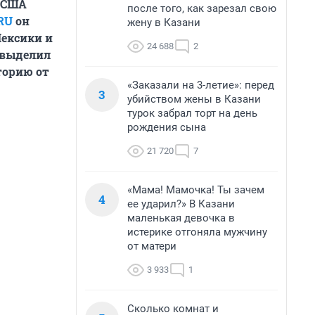
в США
после того, как зарезал свою
RU
он
жену в Казани
Мексики и
24 688
2
 выделил
торию от
«Заказали на 3-летие»: перед
3
убийством жены в Казани
турок забрал торт на день
рождения сына
21 720
7
«Мама! Мамочка! Ты зачем
4
ее ударил?» В Казани
маленькая девочка в
истерике отгоняла мужчину
от матери
3 933
1
Сколько комнат и