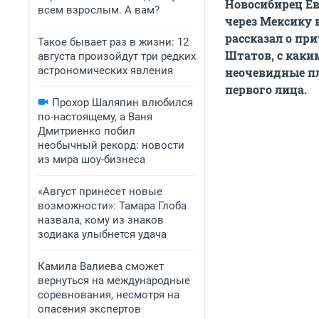
Новосибирец Ев
всем взрослым. А вам?
через Мексику в
рассказал о пр
Такое бывает раз в жизни: 12
Штатов, с каки
августа произойдут три редких
астрономических явления
неочевидные пл
первого лица.
Прохор Шаляпин влюбился
по-настоящему, а Ваня
Дмитриенко побил
необычный рекорд: новости
из мира шоу-бизнеса
«Август принесет новые
возможности»: Тамара Глоба
назвала, кому из знаков
зодиака улыбнется удача
Камила Валиева сможет
вернуться на международные
соревнования, несмотря на
опасения экспертов