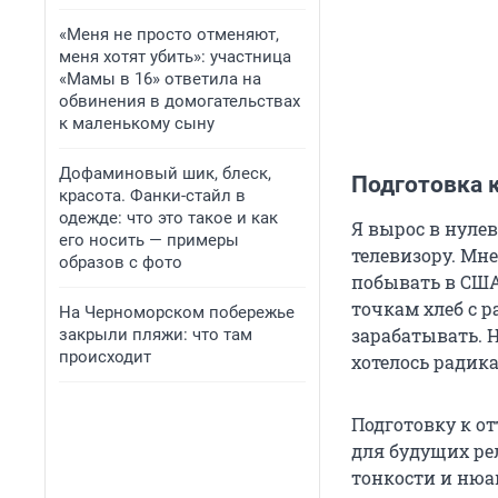
«Меня не просто отменяют,
меня хотят убить»: участница
«Мамы в 16» ответила на
обвинения в домогательствах
к маленькому сыну
Дофаминовый шик, блеск,
Подготовка к
красота. Фанки-стайл в
одежде: что это такое и как
Я вырос в нуле
его носить — примеры
телевизору. Мне
образов с фото
побывать в США.
точкам хлеб с р
На Черноморском побережье
зарабатывать. Н
закрыли пляжи: что там
происходит
хотелось радик
Подготовку к от
для будущих ре
тонкости и нюа