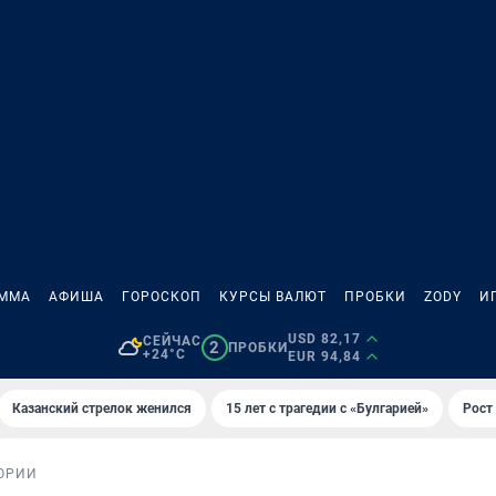
АММА
АФИША
ГОРОСКОП
КУРСЫ ВАЛЮТ
ПРОБКИ
ZODY
И
USD 82,17
СЕЙЧАС
2
ПРОБКИ
+24°C
EUR 94,84
Казанский стрелок женился
15 лет с трагедии с «Булгарией»
Рост 
ОРИИ