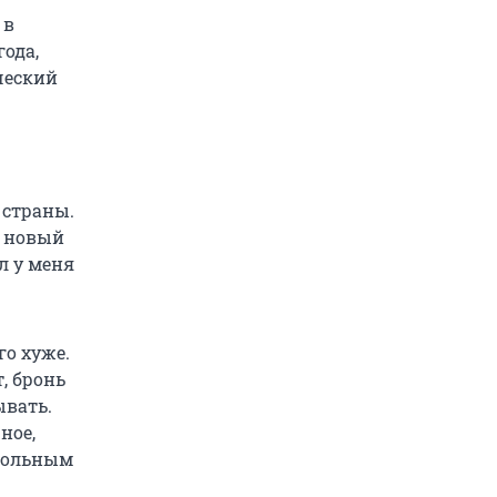
 в
года,
ческий
 страны.
л новый
л у меня
го хуже.
, бронь
ывать.
ное,
овольным