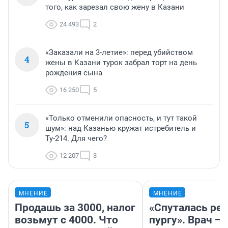
того, как зарезал свою жену в Казани
24 493
2
«Заказали на 3-летие»: перед убийством
4
жены в Казани турок забрал торт на день
рождения сына
16 250
5
«Только отменили опасность, и тут такой
5
шум»: над Казанью кружат истребитель и
Ту-214. Для чего?
12 207
3
МНЕНИЕ
МНЕНИЕ
Продашь за 3000, налог
«Спуталась реч
возьмут с 4000. Что
пургу». Врач — 