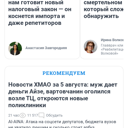
нам готовит новый
смертельном д
налоговый закон — он
который слож
коснется импорта и
обнаружить
даже репетиторов
Ирина Волкова
Главврач клини
Анастасия Завгородняя
«Реабилитация 
Волковой»
РЕКОМЕНДУЕМ
Новости ХМАО за 5 августа: муж дает
деньги Айзе, вартовчанин оголился
возле ТЦ, откроются новые
поликлиники
21 час
11 517
Обсудить
AI-AINA: Атака на соцсети депутатов, бюджета вузов
не хватило лучшим и сколько стоит арбуз