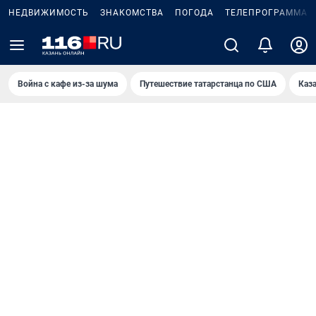
НЕДВИЖИМОСТЬ
ЗНАКОМСТВА
ПОГОДА
ТЕЛЕПРОГРАММА
Война с кафе из-за шума
Путешествие татарстанца по США
Каз