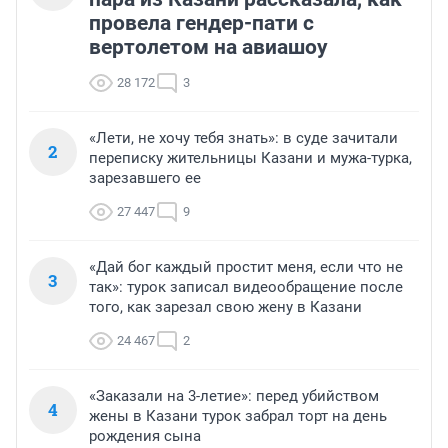
провела гендер-пати с
вертолетом на авиашоу
28 172
3
«Лети, не хочу тебя знать»: в суде зачитали
2
переписку жительницы Казани и мужа-турка,
зарезавшего ее
27 447
9
«Дай бог каждый простит меня, если что не
3
так»: турок записал видеообращение после
того, как зарезал свою жену в Казани
24 467
2
«Заказали на 3-летие»: перед убийством
4
жены в Казани турок забрал торт на день
рождения сына