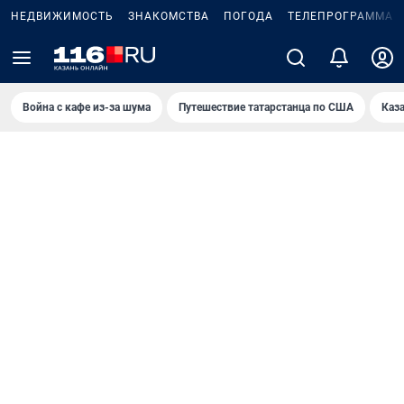
НЕДВИЖИМОСТЬ
ЗНАКОМСТВА
ПОГОДА
ТЕЛЕПРОГРАММА
Война с кафе из-за шума
Путешествие татарстанца по США
Каз