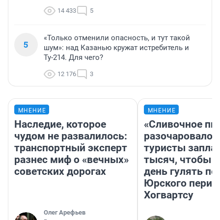
14 433
5
«Только отменили опасность, и тут такой
5
шум»: над Казанью кружат истребитель и
Ту-214. Для чего?
12 176
3
МНЕНИЕ
МНЕНИЕ
Наследие, которое
«Сливочное пи
чудом не развалилось:
разочаровало»
транспортный эксперт
туристы запла
разнес миф о «вечных»
тысяч, чтобы 
советских дорогах
день гулять по
Юрского перио
Хогвартсу
Олег Арефьев