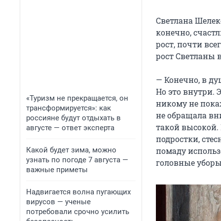
Светлана Шелеке
конечно, счастл
рост, почти все
рост Светланы в
— Конечно, в ду
Но это внутри. Э
«Туризм не прекращается, он
никому не пока
трансформируется»: как
не обращала вни
россияне будут отдыхать в
такой высокой. 
августе — ответ эксперта
подростки, стес
Какой будет зима, можно
помаду использо
узнать по погоде 7 августа —
головные уборы.
важные приметы
Надвигается волна пугающих
вирусов — ученые
потребовали срочно усилить