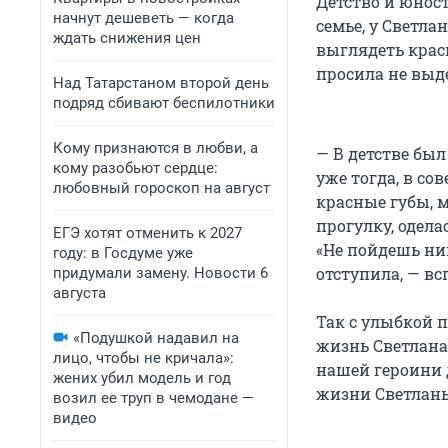
Детство и юност
начнут дешеветь — когда
семье, у Светла
ждать снижения цен
выглядеть крас
просила не выде
Над Татарстаном второй день
подряд сбивают беспилотники
Кому признаются в любви, а
— В детстве был
кому разобьют сердце:
уже тогда, в со
любовный гороскоп на август
красные губы, м
прогулку, одела
ЕГЭ хотят отменить к 2027
«Не пойдешь ник
году: в Госдуме уже
отступила, — вс
придумали замену. Новости 6
августа
Так с улыбкой 
«Подушкой надавил на
жизнь Светлана.
лицо, чтобы не кричала»:
нашей героини д
жених убил модель и год
жизни Светланы
возил ее труп в чемодане —
видео