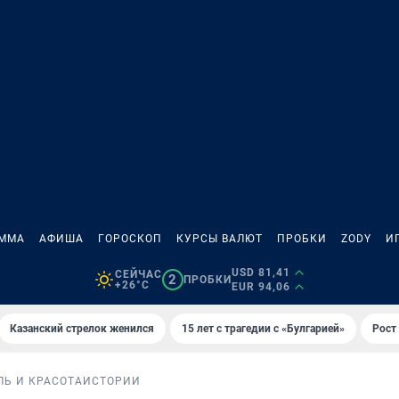
АММА
АФИША
ГОРОСКОП
КУРСЫ ВАЛЮТ
ПРОБКИ
ZODY
И
USD 81,41
СЕЙЧАС
2
ПРОБКИ
+26°C
EUR 94,06
Казанский стрелок женился
15 лет с трагедии с «Булгарией»
Рост 
ЛЬ И КРАСОТА
ИСТОРИИ