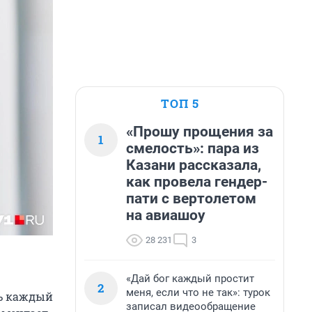
ТОП 5
«Прошу прощения за
1
смелость»: пара из
Казани рассказала,
как провела гендер-
пати с вертолетом
на авиашоу
28 231
3
«Дай бог каждый простит
2
меня, если что не так»: турок
ть каждый
записал видеообращение