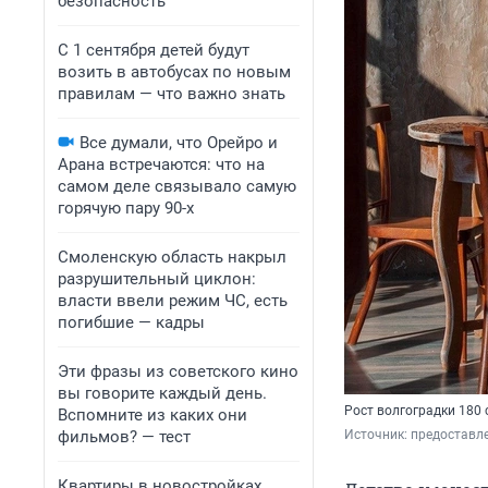
безопасность
С 1 сентября детей будут
возить в автобусах по новым
правилам — что важно знать
Все думали, что Орейро и
Арана встречаются: что на
самом деле связывало самую
горячую пару 90-х
Смоленскую область накрыл
разрушительный циклон:
власти ввели режим ЧС, есть
погибшие — кадры
Эти фразы из советского кино
вы говорите каждый день.
Рост волгоградки 180 
Вспомните из каких они
фильмов? — тест
Источник: 
предоставл
Квартиры в новостройках