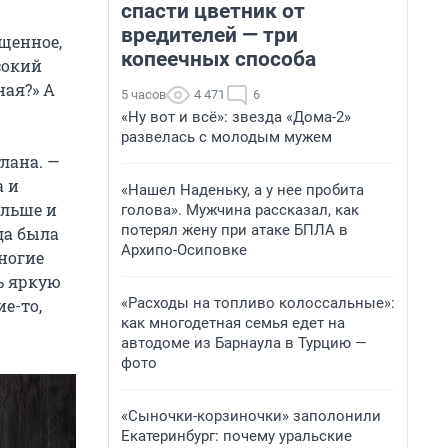
спасти цветник от
вредителей — три
ыщенное,
копеечных способа
сокий
ная?» А
5 часов
4 471
6
«Ну вот и всё»: звезда «Дома-2»
развелась с молодым мужем
тлана. —
а и
«Нашел Наденьку, а у нее пробита
альше и
голова». Мужчина рассказал, как
потерял жену при атаке БПЛА в
да была
Архипо-Осиповке
многие
сь яркую
«Расходы на топливо колоссальные»:
е-то,
как многодетная семья едет на
автодоме из Барнаула в Турцию —
фото
«Сыночки-корзиночки» заполонили
Екатеринбург: почему уральские