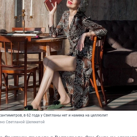
сантиметров, в 62 года у Светланы нет и намека на целлюлит
ено Светланой Шелекетой