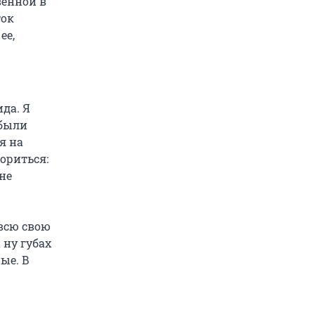
венной в
ток
ее,
ида. Я
 были
я на
сориться:
 не
всю свою
 ну губах
ые. В