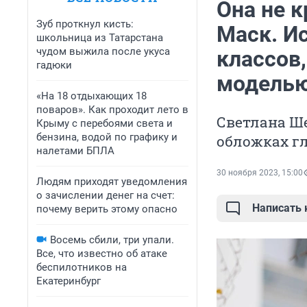
Она не 
Зуб проткнул кисть:
Маск. И
школьница из Татарстана
чудом выжила после укуса
классов,
гадюки
модель
«На 18 отдыхающих 18
поваров». Как проходит лето в
Светлана Ше
Крыму с перебоями света и
бензина, водой по графику и
обложках г
налетами БПЛА
30 ноября 2023, 15:00
Людям приходят уведомления
о зачислении денег на счет:
Написать
почему верить этому опасно
Восемь сбили, три упали.
Все, что известно об атаке
беспилотников на
Екатеринбург