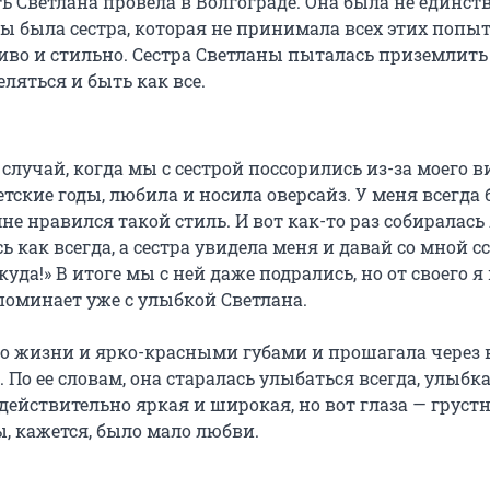
ь Светлана провела в Волгограде. Она была не единст
ны была сестра, которая не принимала всех этих попы
иво и стильно. Сестра Светланы пыталась приземлить 
ляться и быть как все.
 случай, когда мы с сестрой поссорились из-за моего в
ветские годы, любила и носила оверсайз. У меня всегда
не нравился такой стиль. И вот как-то раз собиралась 
сь как всегда, а сестра увидела меня и давай со мной с
уда!» В итоге мы с ней даже подрались, но от своего я
поминает уже с улыбкой Светлана.
по жизни и ярко-красными губами и прошагала через 
 По ее словам, она старалась улыбаться всегда, улыбка
ействительно яркая и широкая, но вот глаза — грустн
, кажется, было мало любви.