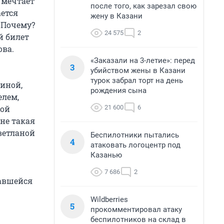
 мечтает
после того, как зарезал свою
ается
жену в Казани
 Почему?
24 575
2
й билет
ова.
«Заказали на 3-летие»: перед
3
убийством жены в Казани
турок забрал торт на день
щиной,
рождения сына
елем,
21 600
6
ной
 не такая
ветланой
Беспилотники пытались
4
атаковать логоцентр под
Казанью
7 686
2
авшейся
Wildberries
5
прокомментировал атаку
беспилотников на склад в