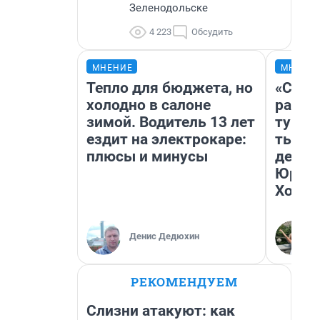
Зеленодольске
4 223
Обсудить
МНЕНИЕ
МНЕНИ
Тепло для бюджета, но
«Слив
холодно в салоне
разоч
зимой. Водитель 13 лет
турис
ездит на электрокаре:
тысяч
плюсы и минусы
день 
Юрско
Хогва
Денис Дедюхин
РЕКОМЕНДУЕМ
Слизни атакуют: как