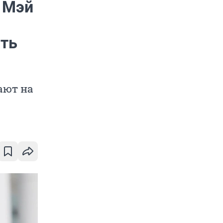
к Мэй
ать
ают на