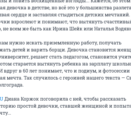
зы и ловить восхищенные взгляды... Кажется, об этом
ая девочка в детстве, но всё это у большинства разлет
ивая сердце и заставляя стыдиться детских мечтаний.
вочки взрослеют и понимают, что вытянуть счастливы
о, не всем же быть как Ирина Шейк или Наталья Водян
ам нужно искать приземленную работу, получать
ожать детей и варить борщи. Девочка становится жен
университет, решает стать педагогом, становится учит
потом старается вытянуть ребенка на зарплату школь
И вдруг в 60 лет понимает, что и подиум, и фотосессии
я мечта. Так случилось с героиней нашего текста — С
олгограда.
RU
Диана Коржок поговорила с ней, чтобы рассказать
сторию простой девочки, ставшей женщиной и попыт
ту...