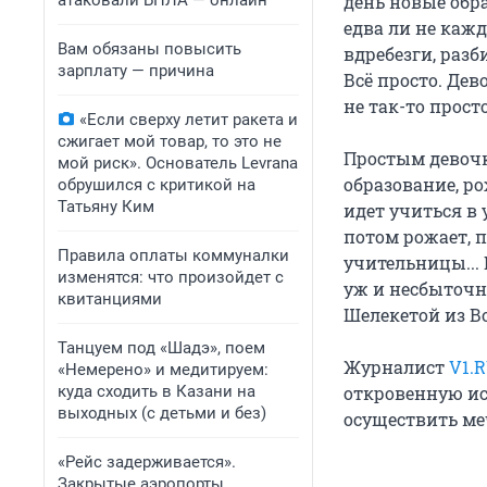
атаковали БПЛА — онлайн
день новые обра
едва ли не кажд
Вам обязаны повысить
вдребезги, разб
зарплату — причина
Всё просто. Де
не так-то прост
«Если сверху летит ракета и
сжигает мой товар, то это не
Простым девочк
мой риск». Основатель Levrana
образование, р
обрушился с критикой на
Татьяну Ким
идет учиться в 
потом рожает, 
Правила оплаты коммуналки
учительницы... 
изменятся: что произойдет с
уж и несбыточна
квитанциями
Шелекетой из В
Танцуем под «Шадэ», поем
Журналист
V1.
«Немерено» и медитируем:
куда сходить в Казани на
откровенную и
выходных (с детьми и без)
осуществить меч
«Рейс задерживается».
Закрытые аэропорты,