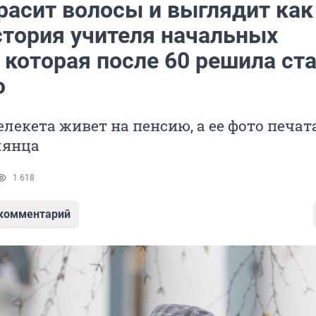
красит волосы и выглядит ка
стория учителя начальных
 которая после 60 решила ст
ю
лекета живет на пенсию, а ее фото печат
лянца
1 618
 комментарий