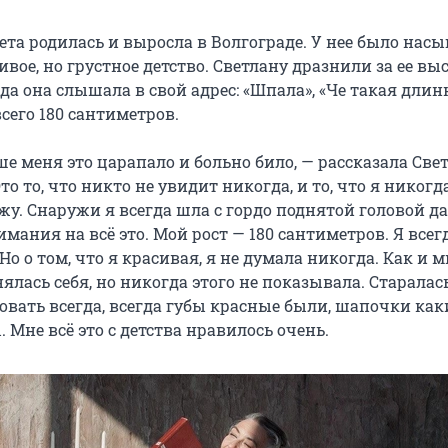
та родилась и выросла в Волгограде. У нее было нас
ивое, но грустное детство. Светлану дразнили за ее вы
гда она слышала в свой адрес: «Шпала», «Че такая длин
сего 180 сантиметров.
ше меня это царапало и больно било, — рассказала Све
то то, что никто не увидит никогда, и то, что я никогд
жу. Снаружи я всегда шла с гордо поднятой головой д
мания на всё это. Мой рост — 180 сантиметров. Я всег
Но о том, что я красивая, я не думала никогда. Как и 
нялась себя, но никогда этого не показывала. Старала
вать всегда, всегда губы красные были, шапочки каки
 Мне всё это с детства нравилось очень.