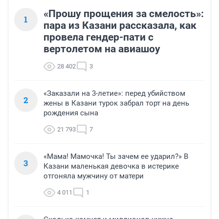
«Прошу прощения за смелость»:
1
пара из Казани рассказала, как
провела гендер-пати с
вертолетом на авиашоу
28 402
3
«Заказали на 3-летие»: перед убийством
2
жены в Казани турок забрал торт на день
рождения сына
21 793
7
«Мама! Мамочка! Ты зачем ее ударил?» В
3
Казани маленькая девочка в истерике
отгоняла мужчину от матери
4 011
1