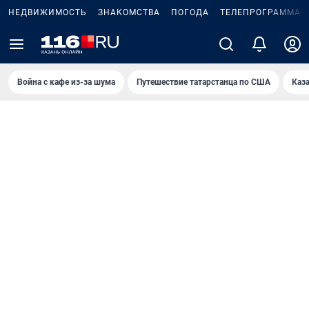
НЕДВИЖИМОСТЬ
ЗНАКОМСТВА
ПОГОДА
ТЕЛЕПРОГРАММА
Война с кафе из-за шума
Путешествие татарстанца по США
Каз