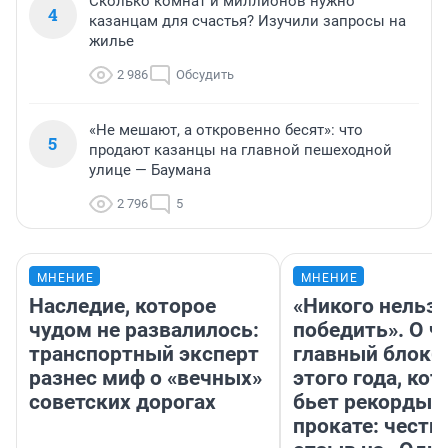
Сколько комнат и миллионов нужно
4
казанцам для счастья? Изучили запросы на
жилье
2 986
Обсудить
«Не мешают, а откровенно бесят»: что
5
продают казанцы на главной пешеходной
улице — Баумана
2 796
5
МНЕНИЕ
МНЕНИЕ
Наследие, которое
«Никого нельз
чудом не развалилось:
победить». О ч
транспортный эксперт
главный блокб
разнес миф о «вечных»
этого года, ко
советских дорогах
бьет рекорды 
прокате: честн