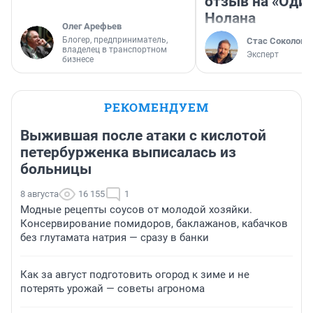
отзыв на «Оди
Нолана
Олег Арефьев
Блогер, предприниматель,
Стас Соколов
владелец в транспортном
Эксперт
бизнесе
РЕКОМЕНДУЕМ
Выжившая после атаки с кислотой
петербурженка выписалась из
больницы
8 августа
16 155
1
Модные рецепты соусов от молодой хозяйки.
Консервирование помидоров, баклажанов, кабачков
без глутамата натрия — сразу в банки
Как за август подготовить огород к зиме и не
потерять урожай — советы агронома