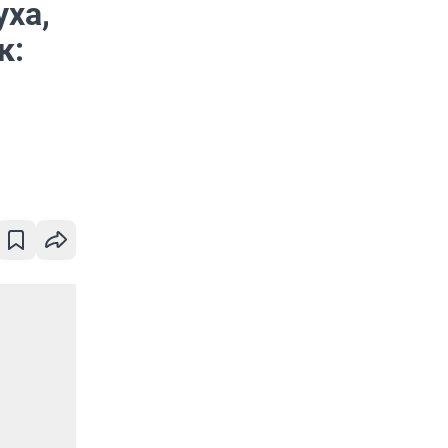
уха,
к: