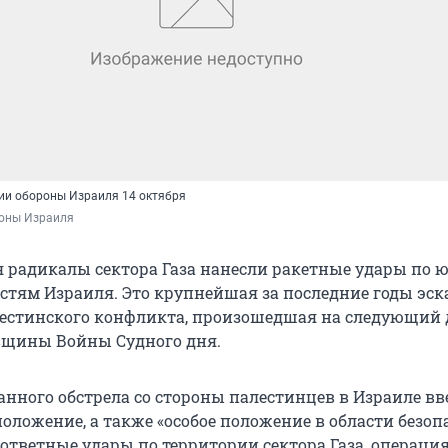
ии обороны Израиля 14 октября
оны Израиля
я радикалы сектора Газа нанесли ракетные удары по 
стям Израиля. Это крупнейшая за последние годы эс
естинского конфликта, произошедшая на следующий 
овщины Войны Судного дня.
анного обстрела со стороны палестинцев в Израиле вв
ложение, а также «особое положение в области безоп
ответные удары по территории сектора Газа, операци