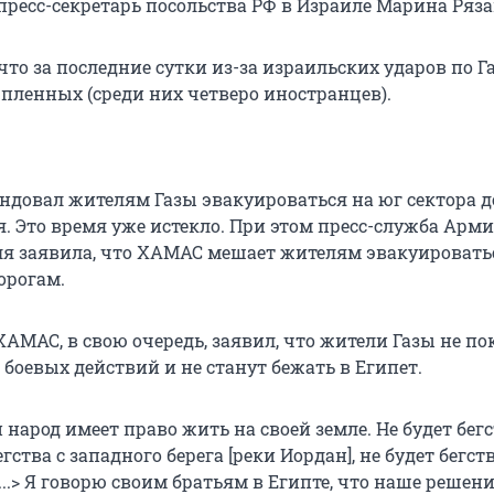
пресс-секретарь посольства РФ в Израиле Марина Ряза
то за последние сутки из-за израильских ударов по Г
 пленных (среди них четверо иностранцев).
ндовал жителям Газы эвакуироваться на юг сектора д
я. Это время уже истекло. При этом пресс-служба Арм
я заявила, что ХАМАС мешает жителям эвакуировать
орогам.
АМАС, в свою очередь, заявил, что жители Газы не п
 боевых действий и не станут бежать в Египет.
народ имеет право жить на своей земле. Не будет бегс
егства с западного берега [реки Иордан], не будет бегст
<...> Я говорю своим братьям в Египте, что наше решен