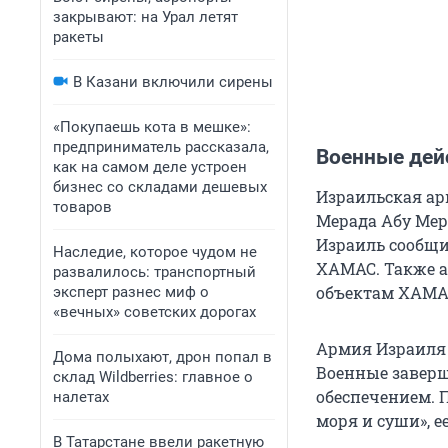
закрывают: на Урал летят
ракеты
В Казани включили сирены
«Покупаешь кота в мешке»:
предприниматель рассказала,
Военные дей
как на самом деле устроен
бизнес со складами дешевых
Израильская ар
товаров
Мерада Абу Мер
Израиль сообщи
Наследие, которое чудом не
ХАМАС. Также а
развалилось: транспортный
объектам ХАМАС
эксперт разнес миф о
«вечных» советских дорогах
Армия Израиля 
Дома полыхают, дрон попал в
Военные заверш
склад Wildberries: главное о
обеспечением. 
налетах
моря и суши», е
В Татарстане ввели ракетную