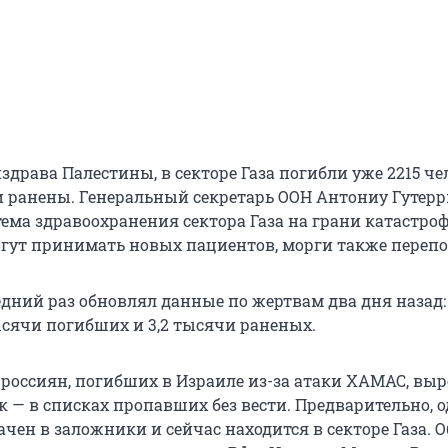
драва Палестины, в секторе Газа погибли уже 2215 че
чи ранены. Генеральный секретарь ООН Антониу Гутер
тема здравоохранения сектора Газа на грани катастро
гут принимать новых пациентов, морги также переп
дний раз обновлял данные по жертвам два дня назад: 
ысячи погибших и 3,2 тысячи раненых.
 россиян, погибших в Израиле из-за атаки ХАМАС, выр
ек — в списках пропавших без вести. Предварительно, 
чен в заложники и сейчас находится в секторе Газа. О