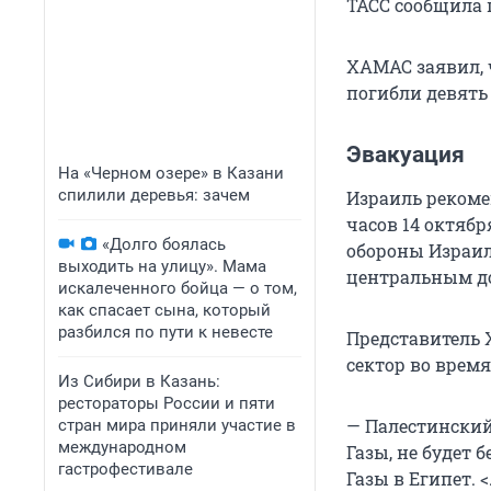
ТАСС сообщила 
ХАМАС заявил, ч
погибли девять
Эвакуация
На «Черном озере» в Казани
спилили деревья: зачем
Израиль рекоме
часов 14 октябр
«Долго боялась
обороны Израил
выходить на улицу». Мама
центральным д
искалеченного бойца — о том,
как спасает сына, который
разбился по пути к невесте
Представитель Х
сектор во время
Из Сибири в Казань:
рестораторы России и пяти
— Палестинский 
стран мира приняли участие в
международном
Газы, не будет б
гастрофестивале
Газы в Египет. 