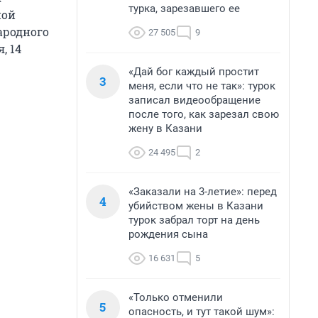
турка, зарезавшего ее
ной
ародного
27 505
9
, 14
«Дай бог каждый простит
3
меня, если что не так»: турок
записал видеообращение
после того, как зарезал свою
жену в Казани
24 495
2
«Заказали на 3-летие»: перед
4
убийством жены в Казани
турок забрал торт на день
рождения сына
16 631
5
«Только отменили
5
опасность, и тут такой шум»: