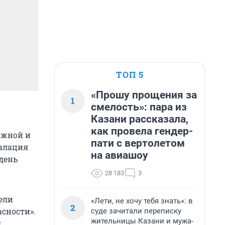
ТОП 5
«Прошу прощения за
1
смелость»: пара из
Казани рассказала,
как провела гендер-
южной и
пати с вертолетом
калация
на авиашоу
день
28 183
3
ели
«Лети, не хочу тебя знать»: в
2
асности».
суде зачитали переписку
жительницы Казани и мужа-
я