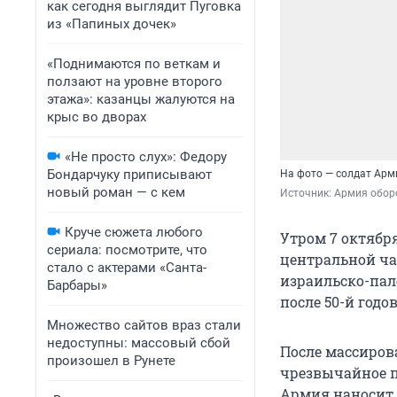
как сегодня выглядит Пуговка
из «Папиных дочек»
«Поднимаются по веткам и
ползают на уровне второго
этажа»: казанцы жалуются на
крыс во дворах
«Не просто слух»: Федору
Бондарчуку приписывают
На фото — солдат Арм
новый роман — с кем
Источник: 
Армия обор
Круче сюжета любого
Утром 7 октябр
сериала: посмотрите, что
центральной ча
стало с актерами «Санта-
израильско-пал
Барбары»
после 50-й год
Множество сайтов враз стали
недоступны: массовый сбой
После массиров
произошел в Рунете
чрезвычайное по
Армия наносит 