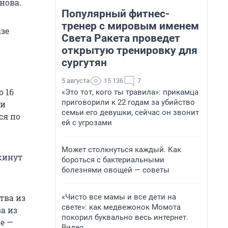
нова.
Популярный фитнес-
тренер с мировым именем
азе
Света Ракета проведет
открытую тренировку для
сургутян
5 августа
15 136
7
о 16
«Это тот, кого ты травила»: прикамца
приговорили к 22 годам за убийство
ии
семьи его девушки, сейчас он звонит
ся по
ей с угрозами
Может столкнуться каждый. Как
окинут
бороться с бактериальными
болезнями овощей — советы
«Чисто все мамы и все дети на
тва из
свете»: как медвежонок Момота
ва из
покорил буквально весь интернет.
ие —
Видео