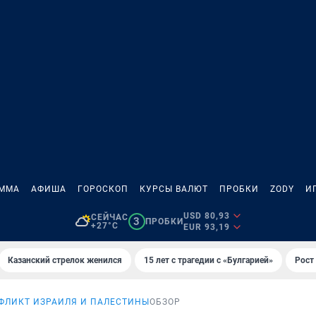
АММА
АФИША
ГОРОСКОП
КУРСЫ ВАЛЮТ
ПРОБКИ
ZODY
И
USD 80,93
СЕЙЧАС
3
ПРОБКИ
+27°C
EUR 93,19
Казанский стрелок женился
15 лет с трагедии с «Булгарией»
Рост 
ФЛИКТ ИЗРАИЛЯ И ПАЛЕСТИНЫ
ОБЗОР