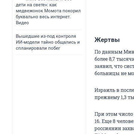
дети на свете»: как
медвежонок Момота покорил
буквально весь интернет.
Видео
Вышедшие из-под контроля
Жертвы
ИИ-модели тайно общались и
спланировали побег
По данным Минз
более 8,7 тыся
заявил, что сис
больницы не мо
Израиль в после
прежнему 1,3 т
При этом число
16. Еще 8 челов
россиянин захва