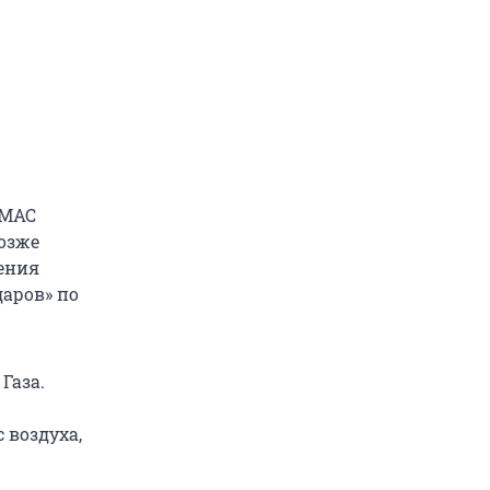
АМАС
Позже
ения
аров» по
Газа.
 воздуха,