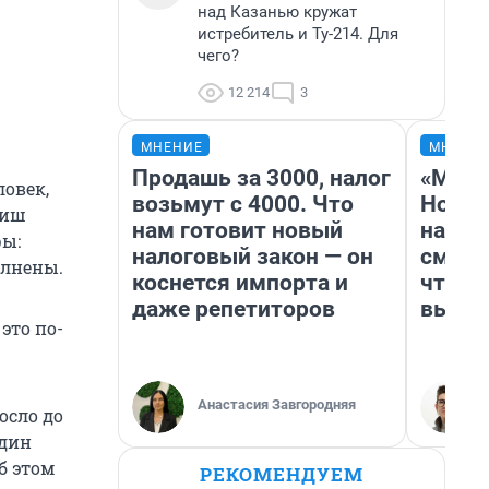
над Казанью кружат
истребитель и Ту-214. Для
чего?
12 214
3
МНЕНИЕ
МНЕНИ
Продашь за 3000, налог
«Мы в
ловек,
возьмут с 4000. Что
Нолан
риш
нам готовит новый
настр
фы:
налоговый закон — он
смотр
олнены.
коснется импорта и
чтобы
даже репетиторов
выгля
это по-
Анастасия Завгородняя
осло до
один
б этом
РЕКОМЕНДУЕМ