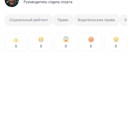
Руководитель отдела спорта
Социальный рейтинг
Право
Водительские права
Отк
0
0
0
0
0