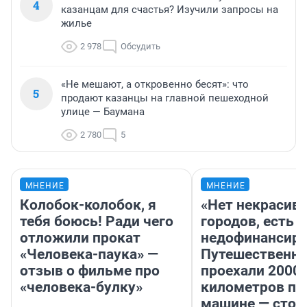
4
казанцам для счастья? Изучили запросы на
жилье
2 978
Обсудить
«Не мешают, а откровенно бесят»: что
5
продают казанцы на главной пешеходной
улице — Баумана
2 780
5
МНЕНИЕ
МНЕНИЕ
Колобок-колобок, я
«Нет некрасив
тебя боюсь! Ради чего
городов, есть
отложили прокат
недофинансиро
«Человека-паука» —
Путешественн
отзыв о фильме про
проехали 2000
«человека-булку»
километров по 
машине — стои