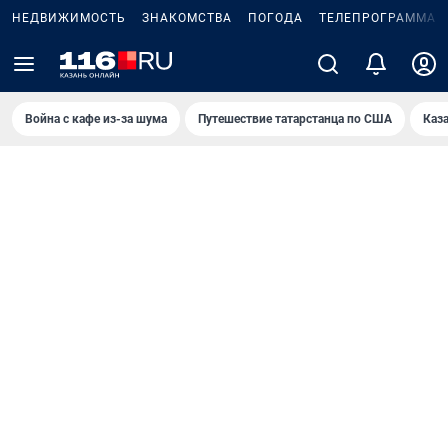
НЕДВИЖИМОСТЬ
ЗНАКОМСТВА
ПОГОДА
ТЕЛЕПРОГРАММА
Война с кафе из-за шума
Путешествие татарстанца по США
Каз