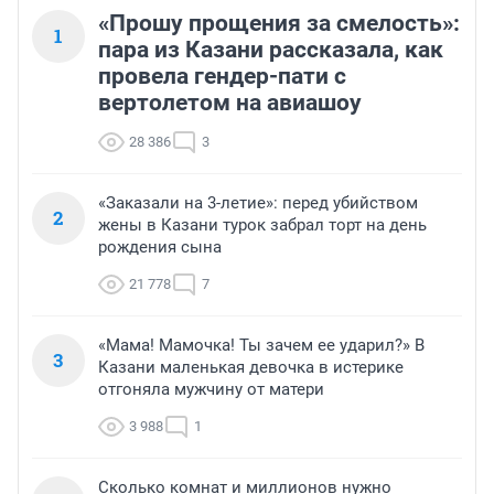
«Прошу прощения за смелость»:
1
пара из Казани рассказала, как
провела гендер-пати с
вертолетом на авиашоу
28 386
3
«Заказали на 3-летие»: перед убийством
2
жены в Казани турок забрал торт на день
рождения сына
21 778
7
«Мама! Мамочка! Ты зачем ее ударил?» В
3
Казани маленькая девочка в истерике
отгоняла мужчину от матери
3 988
1
Сколько комнат и миллионов нужно