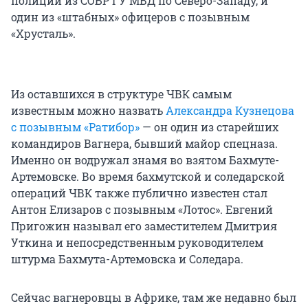
полиции из СОБР ГУ МВД по Северо-Западу, и
один из «штабных» офицеров с позывным
«Хрусталь».
Из оставшихся в структуре ЧВК самым
известным можно назвать
Александра Кузнецова
с позывным «Ратибор»
— он один из старейших
командиров Вагнера, бывший майор спецназа.
Именно он водружал знамя во взятом Бахмуте-
Артемовске. Во время бахмутской и соледарской
операций ЧВК также публично известен стал
Антон Елизаров с позывным «Лотос». Евгений
Пригожин называл его заместителем Дмитрия
Уткина и непосредственным руководителем
штурма Бахмута-Артемовска и Соледара.
Сейчас вагнеровцы в Африке, там же недавно был