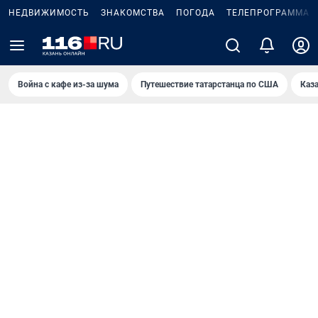
НЕДВИЖИМОСТЬ
ЗНАКОМСТВА
ПОГОДА
ТЕЛЕПРОГРАММА
Война с кафе из-за шума
Путешествие татарстанца по США
Каз