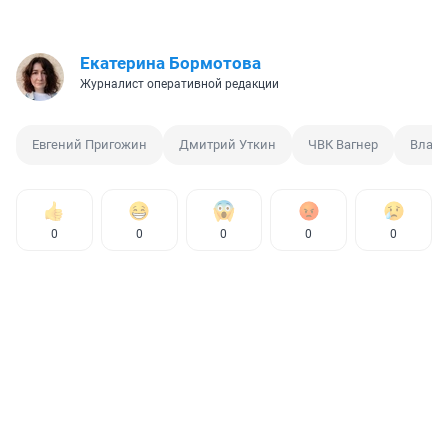
Екатерина Бормотова
Журналист оперативной редакции
Евгений Пригожин
Дмитрий Уткин
ЧВК Вагнер
Влади
0
0
0
0
0