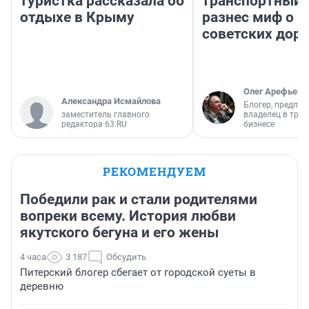
туристка рассказала об
транспортный 
отдыхе в Крыму
разнес миф о 
советских доро
Олег Арефьев
Александра Исмайлова
Блогер, предпри
заместитель главного
владелец в тра
редактора 63.RU
бизнесе
РЕКОМЕНДУЕМ
Победили рак и стали родителями
вопреки всему. История любви
якутского бегуна и его жены
4 часа
3 187
Обсудить
Питерский блогер сбегает от городской суеты в
деревню