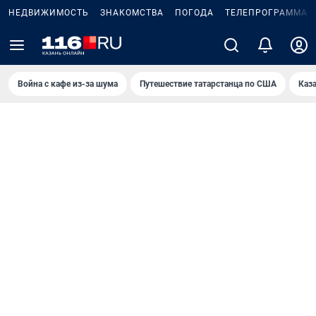
НЕДВИЖИМОСТЬ
ЗНАКОМСТВА
ПОГОДА
ТЕЛЕПРОГРАММА
Война с кафе из-за шума
Путешествие татарстанца по США
Каз