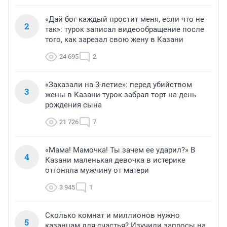
«Дай бог каждый простит меня, если что не
2
так»: турок записал видеообращение после
того, как зарезал свою жену в Казани
24 695
2
«Заказали на 3-летие»: перед убийством
3
жены в Казани турок забрал торт на день
рождения сына
21 726
7
«Мама! Мамочка! Ты зачем ее ударил?» В
4
Казани маленькая девочка в истерике
отгоняла мужчину от матери
3 945
1
Сколько комнат и миллионов нужно
5
казанцам для счастья? Изучили запросы на