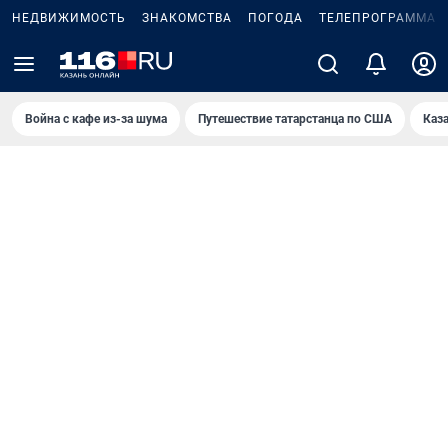
НЕДВИЖИМОСТЬ
ЗНАКОМСТВА
ПОГОДА
ТЕЛЕПРОГРАММА
Война с кафе из-за шума
Путешествие татарстанца по США
Каз