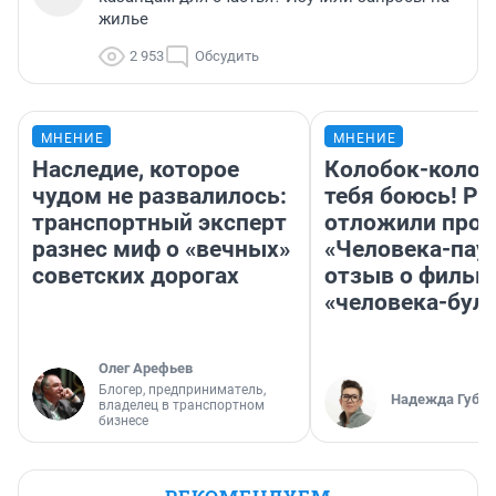
жилье
2 953
Обсудить
МНЕНИЕ
МНЕНИЕ
Наследие, которое
Колобок-колобо
чудом не развалилось:
тебя боюсь! Ра
транспортный эксперт
отложили прок
разнес миф о «вечных»
«Человека-пау
советских дорогах
отзыв о фильм
«человека-бул
Олег Арефьев
Блогер, предприниматель,
Надежда Губар
владелец в транспортном
бизнесе