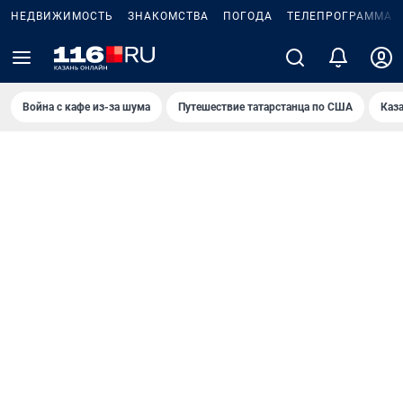
НЕДВИЖИМОСТЬ
ЗНАКОМСТВА
ПОГОДА
ТЕЛЕПРОГРАММА
Война с кафе из-за шума
Путешествие татарстанца по США
Каз