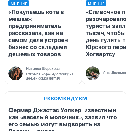
МНЕНИЕ
МНЕНИЕ
«Покупаешь кота в
«Сливочное пи
мешке»:
разочаровало»
предприниматель
туристы запла
рассказала, как на
тысяч, чтобы 
самом деле устроен
день гулять по
бизнес со складами
Юрского перио
дешевых товаров
Хогвартсу
Наталья Шорохова
Яна Шаламова
Открыла кофейную точку на
деньги соцразвития
РЕКОМЕНДУЕМ
Фермер Джастас Уолкер, известный
как «веселый молочник», заявил что
его семью могут выдворить из