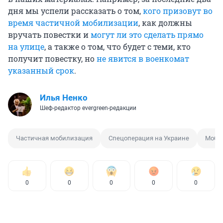
дня мы успели рассказать о том,
кого призовут во
время частичной мобилизации
, как должны
вручать повестки и
могут ли это сделать прямо
на улице
, а также о том, что будет с теми, кто
получит повестку, но
не явится в военкомат
указанный срок
.
Илья Ненко
Шеф-редактор evergreen-редакции
Частичная мобилизация
Спецоперация на Украине
Моби
0
0
0
0
0