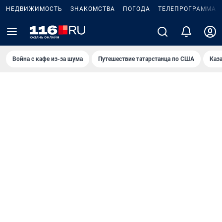
НЕДВИЖИМОСТЬ
ЗНАКОМСТВА
ПОГОДА
ТЕЛЕПРОГРАММА
Война с кафе из-за шума
Путешествие татарстанца по США
Каз