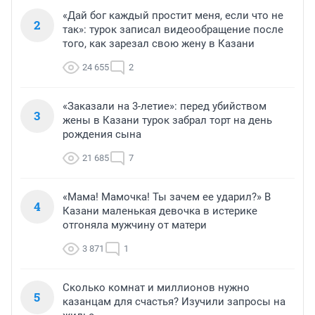
«Дай бог каждый простит меня, если что не
2
так»: турок записал видеообращение после
того, как зарезал свою жену в Казани
24 655
2
«Заказали на 3-летие»: перед убийством
3
жены в Казани турок забрал торт на день
рождения сына
21 685
7
«Мама! Мамочка! Ты зачем ее ударил?» В
4
Казани маленькая девочка в истерике
отгоняла мужчину от матери
3 871
1
Сколько комнат и миллионов нужно
5
казанцам для счастья? Изучили запросы на