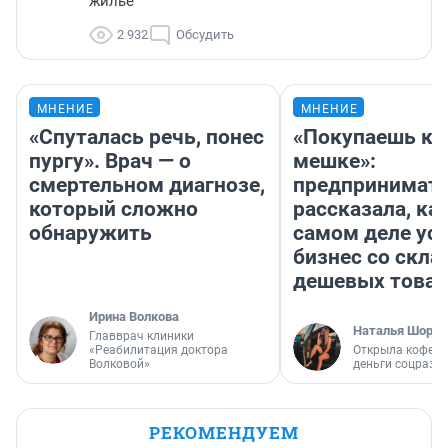
жилье
2 932
Обсудить
МНЕНИЕ
МНЕНИЕ
«Спуталась речь, понес
«Покупаешь ко
пургу». Врач — о
мешке»:
смертельном диагнозе,
предпринимат
который сложно
рассказала, как
обнаружить
самом деле ус
бизнес со скл
дешевых това
Ирина Волкова
Наталья Шорох
Главврач клиники
«Реабилитация доктора
Открыла кофейн
Волковой»
деньги соцразв
РЕКОМЕНДУЕМ