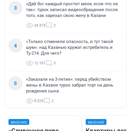
«Дай бог каждый простит меня, если что не
3
так»: турок записал видеообращение после
того, как зарезал свою жену в Казани
24 373
2
«Только отменили опасность, и тут такой
4
шум»: над Казанью кружат истребитель и
Ту-214. Для чего?
12 101
3
«Заказали на 3-летие»: перед убийством
5
жены в Казани турок забрал торт на день
рождения сына
8 225
2
МНЕНИЕ
МНЕНИЕ
«Сливочное пиво
Квартиры дор