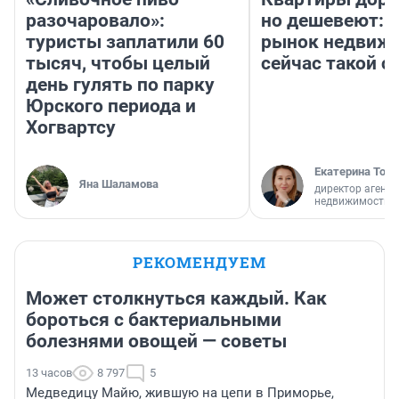
разочаровало»:
но дешевеют: 
туристы заплатили 60
рынок недвиж
тысяч, чтобы целый
сейчас такой 
день гулять по парку
Юрского периода и
Хогвартсу
Екатерина Торо
Яна Шаламова
директор агентс
недвижимости
РЕКОМЕНДУЕМ
Может столкнуться каждый. Как
бороться с бактериальными
болезнями овощей — советы
13 часов
8 797
5
Медведицу Майю, жившую на цепи в Приморье,