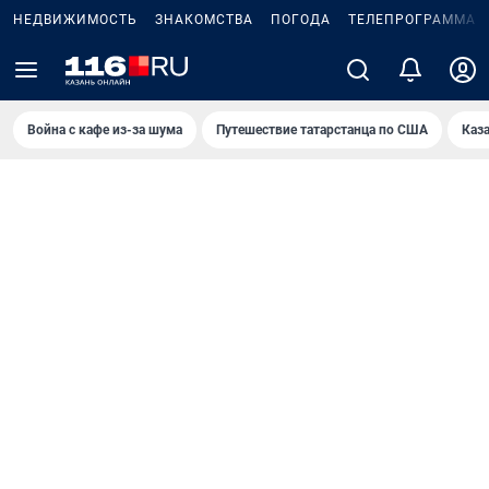
НЕДВИЖИМОСТЬ
ЗНАКОМСТВА
ПОГОДА
ТЕЛЕПРОГРАММА
Война с кафе из-за шума
Путешествие татарстанца по США
Каз