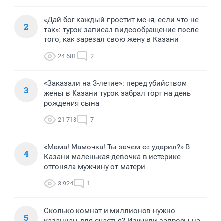
«Дай бог каждый простит меня, если что не
2
так»: турок записал видеообращение после
того, как зарезал свою жену в Казани
24 681
2
«Заказали на 3-летие»: перед убийством
3
жены в Казани турок забрал торт на день
рождения сына
21 713
7
«Мама! Мамочка! Ты зачем ее ударил?» В
4
Казани маленькая девочка в истерике
отгоняла мужчину от матери
3 924
1
Сколько комнат и миллионов нужно
5
казанцам для счастья? Изучили запросы на