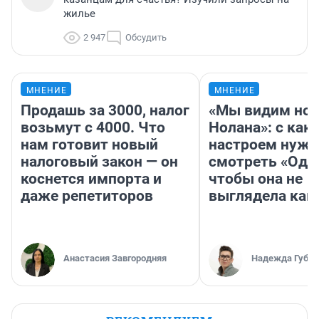
жилье
2 947
Обсудить
МНЕНИЕ
МНЕНИЕ
Продашь за 3000, налог
«Мы видим нов
возьмут с 4000. Что
Нолана»: с как
нам готовит новый
настроем нужн
налоговый закон — он
смотреть «Оди
коснется импорта и
чтобы она не
даже репетиторов
выглядела как
Анастасия Завгородняя
Надежда Губар