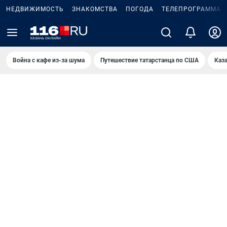
НЕДВИЖИМОСТЬ
ЗНАКОМСТВА
ПОГОДА
ТЕЛЕПРОГРАММА
Война с кафе из-за шума
Путешествие татарстанца по США
Каз