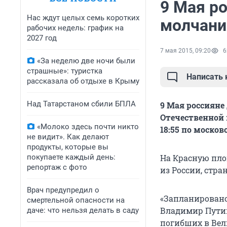
9 Мая р
Нас ждут целых семь коротких
молчани
рабочих недель: график на
2027 год
7 мая 2015, 09:20
6
«За неделю две ночи были
страшные»: туристка
Написать
рассказала об отдыхе в Крыму
Над Татарстаном сбили БПЛА
9 Мая россияне
Отечественной 
«Молоко здесь почти никто
18:55 по моско
не видит». Как делают
продукты, которые вы
покупаете каждый день:
На Красную пло
репортаж с фото
из России, стра
Врач предупредил о
«Запланировано
смертельной опасности на
Владимир Путин
даче: что нельзя делать в саду
погибших в Вели