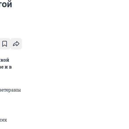
той
икой
е и в
 ветераны
сех