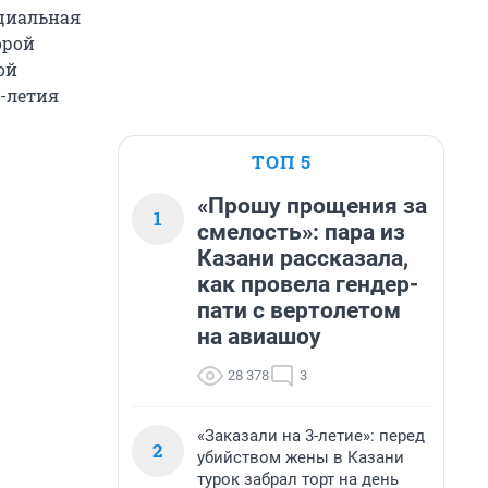
ециальная
орой
ой
0-летия
ТОП 5
«Прошу прощения за
1
смелость»: пара из
Казани рассказала,
как провела гендер-
пати с вертолетом
на авиашоу
28 378
3
«Заказали на 3-летие»: перед
2
убийством жены в Казани
турок забрал торт на день