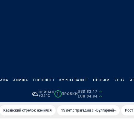
АММА
АФИША
ГОРОСКОП
КУРСЫ ВАЛЮТ
ПРОБКИ
ZODY
И
USD 82,17
СЕЙЧАС
1
ПРОБКИ
+24°C
EUR 94,84
Казанский стрелок женился
15 лет с трагедии с «Булгарией»
Рост 