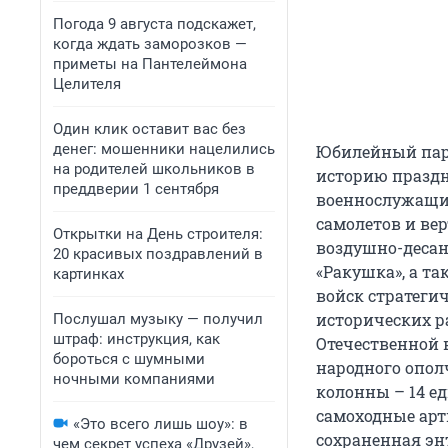
Погода 9 августа подскажет,
когда ждать заморозков —
приметы на Пантелеймона
Целителя
Один клик оставит вас без
денег: мошенники нацелились
Юбилейный пара
на родителей школьников в
историю праздни
преддверии 1 сентября
военнослужащих
самолетов и ве
Открытки на День строителя:
воздушно-десан
20 красивых поздравлений в
«Ракушка», а т
картинках
войск стратеги
исторических р
Послушал музыку — получил
штраф: инструкция, как
Отечественной в
бороться с шумными
народного опол
ночными компаниями
колонны – 14 ед
самоходные арт
«Это всего лишь шоу»: в
сохраненная эн
чем секрет успеха «Друзей»,