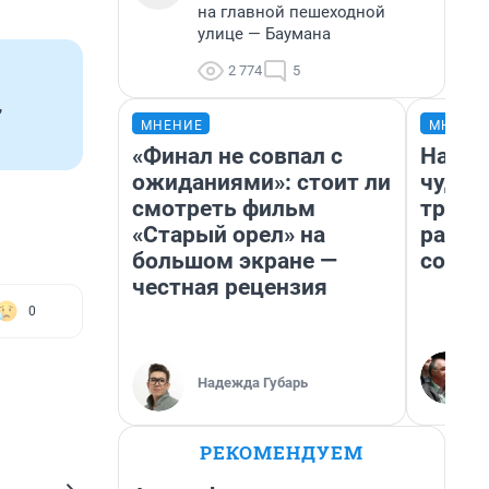
на главной пешеходной
улице — Баумана
2 774
5
,
МНЕНИЕ
МНЕНИ
«Финал не совпал с
Насле
ожиданиями»: стоит ли
чудом
смотреть фильм
транс
«Старый орел» на
разне
большом экране —
совет
честная рецензия
0
Надежда Губарь
РЕКОМЕНДУЕМ