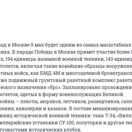
д в Москве 9 мая будет одним из самых масштабных 
ка. В параде Победы в Москве примет участие более 1
, 194 единицы наземной военной техники, 143 едини
ртолетов, включая такие новейшие образцы вооружен
тных войск, как БМД-4М и многоцелевой бронетрансп
акже подвижный грунтовый ракетный комплекс ракет
ческого назначения «Ярс». Запланировано прохождени
асчетов, одетых в форму военнослужащих Великой
ойны – пехоты, моряков, летчиков, разведчиков, сапе
чения, кавалерии и казаков. В составе механизирован
иниц исторической военной техники: танк Т-34, «Вилл
иллерийские установки СУ-100, полуторки и другая те
тузиастами исторических клубов.