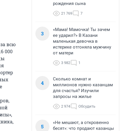
рождения сына
21 769
7
«Мама! Мамочка! Ты зачем
3
ее ударил?» В Казани
маленькая девочка в
за всю
истерике отгоняла мужчину
6 000
от матери
цы
3 982
1
ия
ортер
Сколько комнат и
ных
4
миллионов нужно казанцам
е
для счастья? Изучили
запросы на жилье
ров,
2 974
Обсудить
ной
исы»,
хника,
«Не мешают, а откровенно
5
бесят»: что продают казанцы