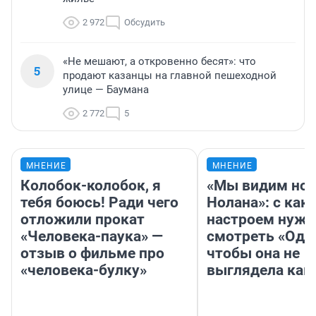
2 972
Обсудить
«Не мешают, а откровенно бесят»: что
5
продают казанцы на главной пешеходной
улице — Баумана
2 772
5
МНЕНИЕ
МНЕНИЕ
Колобок-колобок, я
«Мы видим нов
тебя боюсь! Ради чего
Нолана»: с как
отложили прокат
настроем нужн
«Человека-паука» —
смотреть «Оди
отзыв о фильме про
чтобы она не
«человека-булку»
выглядела как