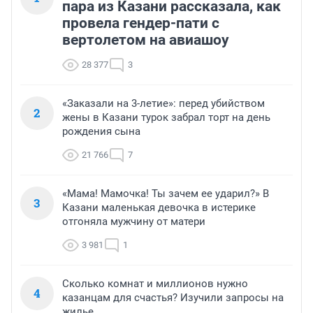
пара из Казани рассказала, как
провела гендер-пати с
вертолетом на авиашоу
28 377
3
«Заказали на 3-летие»: перед убийством
2
жены в Казани турок забрал торт на день
рождения сына
21 766
7
«Мама! Мамочка! Ты зачем ее ударил?» В
3
Казани маленькая девочка в истерике
отгоняла мужчину от матери
3 981
1
Сколько комнат и миллионов нужно
4
казанцам для счастья? Изучили запросы на
жилье