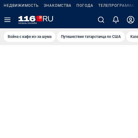
НЕДВИЖИМОСТЬ
ЗНАКОМСТВА
ПОГОДА
ТЕЛЕПРОГРАММА
Война с кафе из-за шума
Путешествие татарстанца по США
Каз